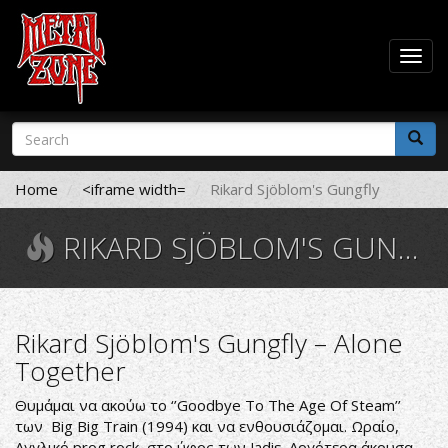
Togg
navig
Skip
Search
to
form
main
Search
content
Home
<iframe width=
Rikard Sjöblom's Gungfly
RIKARD SJÖBLOM'S GUNGFLY
Rikard Sjöblom's Gungfly ‎– Alone
Together
Θυμάμαι να ακούω το ‘’Goodbye To The Age Of Steam’’
των Big Big Train (1994) και να ενθουσιάζομαι. Ωραίο,
Αγγλικό prog rock στο ύφος των Jadis. Αργότερα άκουσα