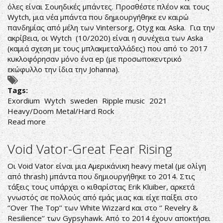
όλες είναι Σουηδικές μπάντες. Προσθέστε πλέον και τους
Wytch, μια νέα μπάντα που δημιουργήθηκε εν καιρώ
πανδημίας από μέλη των Vintersorg, Otyg και Aska. Για την
ακρίβεια, οι Wytch (10/2020) είναι η συνέχεια των Aska
(καμιά σχεση με τους μπλακμεταλλάδες) που από το 2017
κυκλοφόρησαν μόνο ένα ep (με προσωποκεντρικό
εκώφυλλο την ίδια την Johanna).
Tags:
Exordium
Wytch
sweden
Ripple music
2021
Heavy/Doom Metal/Hard Rock
Read more
about
Wytch-
Exordium
Void Vator-Great Fear Rising
Οι Void Vator είναι μια Αμερικάνικη heavy metal (με ολίγη
από thrash) μπάντα που δημιουργήθηκε το 2014. Στις
τάξεις τους υπάρχει ο κιθαρίστας Erik Kluiber, αρκετά
γνωστός σε πολλούς από εμάς μιας και είχε παίξει στο
‘’Over The Top’’ των White Wizzard και στο ‘’ Revelry &
Resilience’’ των Gypsyhawk. Από το 2014 έχουν αποκτήσει