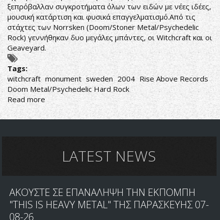
ξεπρόβαλλαν συγκροτήματα όλων των ειδών με νέες ιδέες,
μουσική κατάρτιση και φυσικά επαγγελματισμό.Από τις
στάχτες των Norrsken (Doom/Stoner Metal/Psychedelic
Rock) γεννήθηκαν δυο μεγάλες μπάντες, οι Witchcraft και οι
Geaveyard.
Tags:
witchcraft
monument
sweden
2004
Rise Above Records
Doom Metal/Psychedelic Hard Rock
Read more
about
Witchcraft-
Witchcraft
LATEST NEWS
ΑΚΟΥΣΤΕ ΣΕ ΕΠΑΝΑΛΗΨΗ ΤΗΝ ΕΚΠΟΜΠΗ
"THIS IS HEAVY METAL" ΤΗΣ ΠΑΡΑΣΚΕΥΗΣ 07-
08-26