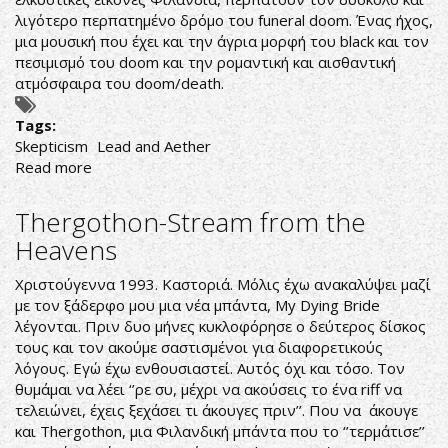
λιγότερο περπατημένο δρόμο του funeral doom. Ένας ήχος,
μια μουσική που έχει και την άγρια μορφή του black και τον
πεσιμισμό του doom και την ρομαντική και αισθαντική
ατμόσφαιρα του doom/death.
Tags:
Skepticism
Lead and Aether
Read more
about
ΜIA
ΦΩΤΕΙΝΗ
Thergothon-Stream from the
ΑΧΤΙΔΑ
Heavens
ΜΟΥΣΙΚΗΣ
ΜΕ
Χριστούγεννα 1993. Καστοριά. Μόλις έχω ανακαλύψει μαζί
ΕΝΑ
με τον ξάδερφο μου μια νέα μπάντα, My Dying Bride
ΣΚΟΤΕΙΝΟ
λέγονται. Πριν δυο μήνες κυκλοφόρησε ο δεύτερος δίσκος
ΗΧΟ
τους και τον ακούμε σαστισμένοι για διαφορετικούς
λόγους. Εγώ έχω ενθουσιαστεί. Αυτός όχι και τόσο. Τον
θυμάμαι να λέει ‘’ρε συ, μέχρι να ακούσεις το ένα riff να
τελειώνει, έχεις ξεχάσει τι άκουγες πριν’’. Που να άκουγε
και Thergothon, μια Φιλανδική μπάντα που το ‘’τερμάτισε’’