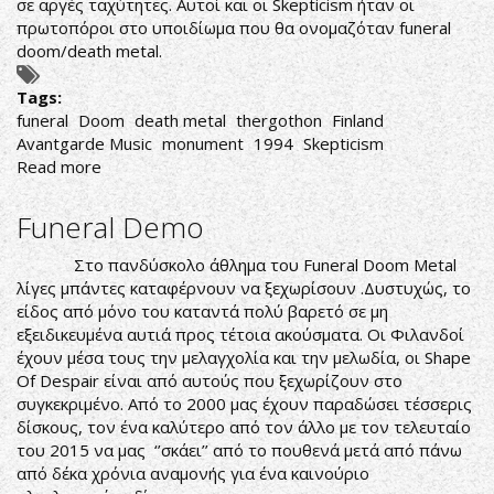
σε αργές ταχύτητες. Αυτοί και οι Skepticism ήταν οι
πρωτοπόροι στο υποιδίωμα που θα ονομαζόταν funeral
doom/death metal.
Tags:
funeral
Doom
death metal
thergothon
Finland
Avantgarde Music
monument
1994
Skepticism
Read more
about
Thergothon-
Stream
Funeral Demo
from
the
Στο πανδύσκολο άθλημα του Funeral Doom Metal
Heavens
λίγες μπάντες καταφέρνουν να ξεχωρίσουν .Δυστυχώς, το
είδος από μόνο του καταντά πολύ βαρετό σε μη
εξειδικευμένα αυτιά προς τέτοια ακούσματα. Οι Φιλανδοί
έχουν μέσα τους την μελαγχολία και την μελωδία, οι Shape
Of Despair είναι από αυτούς που ξεχωρίζουν στο
συγκεκριμένο. Από το 2000 μας έχουν παραδώσει τέσσερις
δίσκους, τον ένα καλύτερο από τον άλλο με τον τελευταίο
του 2015 να μας ‘’σκάει’’ από το πουθενά μετά από πάνω
από δέκα χρόνια αναμονής για ένα καινούριο