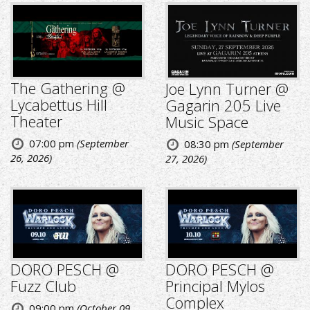
The Gathering @
Joe Lynn Turner @
Lycabettus Hill
Gagarin 205 Live
Theater
Music Space
07:00 pm
(September
08:30 pm
(September
26, 2026)
27, 2026)
DORO PESCH @
DORO PESCH @
Fuzz Club
Principal Mylos
Complex
09:00 pm
(October 09,