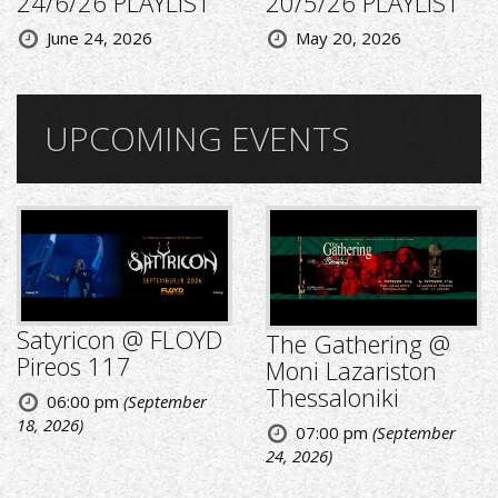
24/6/26 PLAYLIST
20/5/26 PLAYLIST
June 24, 2026
May 20, 2026
UPCOMING EVENTS
Satyricon @ FLOYD
The Gathering @
Pireos 117
Moni Lazariston
Thessaloniki
06:00 pm
(September
18, 2026)
07:00 pm
(September
24, 2026)