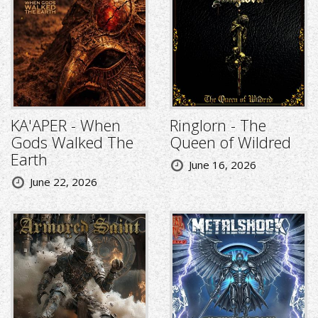
KA'APER - When
Ringlorn - The
Gods Walked The
Queen of Wildred
Earth
June 16, 2026
June 22, 2026