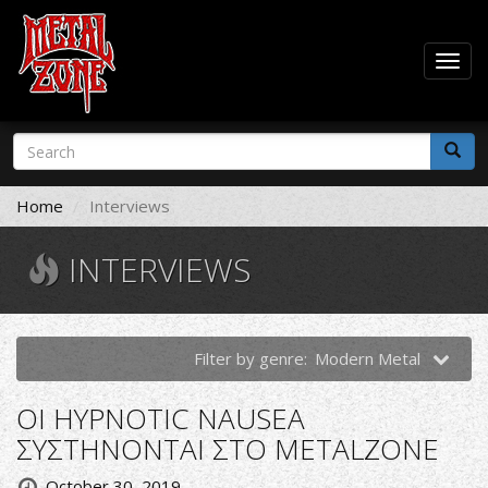
Togg
navig
Skip
Search
to
form
main
Search
content
Home
Interviews
INTERVIEWS
Filter by genre:
Modern Metal
ΟΙ HYPNOTIC NAUSEΑ
ΣΥΣΤΗΝΟΝΤΑΙ ΣΤΟ METALZONE
October 30, 2019