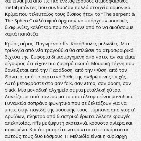
και είναι μια από τις πιο ενδιαφέρουσες ατμοσφαιρικές
metal μπάντες που συνδύαζαν πολλά στοιχεία αρμονικά.
Κρίμα που τελευταίος τους δίσκος ήταν το ‘’The serpent &
The Sphere’’ αλλά αφού άρχισαν να υπάρχουν μουσικές
διαφωνίες, καλύτερα που το λήξανε από το να ακούσουμε
καμιά παπάτζα.
Κρύος αέρας. Παγωμένα riffs. Κακόβουλες μελωδίες. Μια
τριλογία από νέα τραγούδια θα απλώσει τα ατμοσφαιρικά
δίχτυα της. Ευφορία δημιουργημένη από νότες αν και είμαι
σίγουρος ότι είχαν πιο ζοφερό σκοπό. Μουσική Τέχνη που
δανείζεται από την Παράδοση, από την Φύση, από τον
Θάνατο, από τα σκοτεινά βάθη της ανθρώπινης ψυχής.
Αυτό μεταφράστε στο σαν folk, σαν atmo, σαν doom, σαν
black. Μια μοναδική αλχημεία σε μια μεταλλική χύτρα.
Δανείζεται από παντού μα το αποτέλεσμα είναι μοναδικό.
Γυναικεία σοπράνο φωνητικά που σε δελεάζουν για να
μπείς στην παγίδα της μουσικής τους, τύμπανα από γιορτή
Δρυίδων, πλήκτρα από διαστρικό έρωτα. Άλλοτε κραυγές
απελπισίας, riffs με έμφυτη σκοτεινιά, κρουστά ανίερα και
παγωμένα. Και ότι μπορείτε να φανταστείτε ανάμεσα σε
αυτούς τους δυο κόσμους. Η Μελωδία είναι η κυρίαρχη