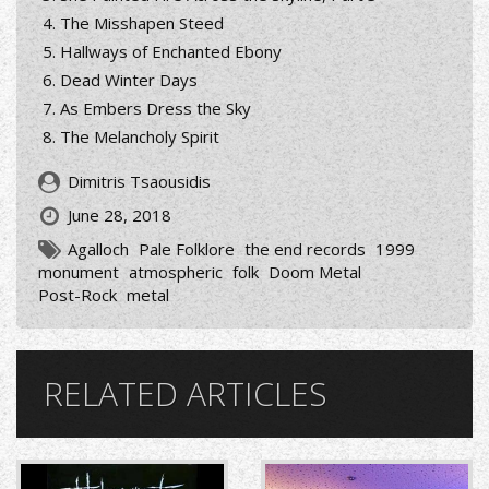
The Misshapen Steed
Hallways of Enchanted Ebony
Dead Winter Days
As Embers Dress the Sky
The Melancholy Spirit
Dimitris Tsaousidis
June 28, 2018
Agalloch
Pale Folklore
the end records
1999
monument
atmospheric
folk
Doom Metal
Post-Rock
metal
RELATED ARTICLES