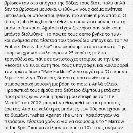
βρίσκονταν στο απόγειο της δόξας τους διότι πολύ απλά
δεν τα βρίσκανε μουσικά. Ο ιθύνων νους ακόμα ανέπνεε
μεταλλικά, οι υπόλοιποι ήθελαν πιο ambient μονοπάτια. Ο
ίδιος ο John Haughm δεν ήθελε να συνεχίσει μόνος του τη
μπάντα (αν και οι Agalloch είχαν ξεκινήσει σαν solo και η
μπάντα διαλύθηκε. Το πρώτο τους demo βγήκε το 1997
και ανάμεσα στα τέσσερα του τραγούδια υπήρχε και το ‘’ As
Embers Dress the Sky’’ που ακούσαμε στο ντεμπούτο. Την
επόμενη χρονιά κυκλοφορούν 25 κασέτες με δυο
τραγούδια και πάνε σε αντίστοιχες εταιρίες με την End
Records να είναι αυτή που τους υπογράφει και κυκλοφορεί
τον πρώτο δίσκο ‘’Pale Forklore’’ λίγο αργότερα. Ότι και να
λέμε είναι λίγο. Τέσσερις διάνοιες που συνθέτουν
ατμοσφαιρική μουσική (με βάση το metal). Απλά τέλειο.
Προσωπικά τους έμαθα στο δεύτερο άλμπουμ μετά από
προτροπές φίλων και η πρώτη μου επαφή με το ‘’The
Mantle’’ του 2002 μπορεί να θεωρηθεί και αστραπιαίος
έρωτας. Από τις καλύτερες μπάντες των 00ς συνέχισαν με
το διαμάντι ‘’Ashes Against The Grain’’. Χρειάστηκαν να
περάσουν τέσσερα χρόνια για να ακούσουμε το ‘’ Marrow
of the Spirit’’ και να δείξουν ότι και τα 10’ς τους ανήκουν