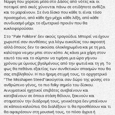
Νύμφη που χορεύει μέσα στο Δάσος από νότες και οι
ποταμοί από σκιές χύνονται πάνω σε οτιδήποτε ανθίζει
και το μαραίνουν. Σε ένα δίσκο που κάθε τι είναι τόσο
προσεγμένο, από κάθε ήχο μέχρι κάθε λέξη, από κάθε
συνδυασμό μέχρι το εξωτερικό προιόν που θα
κυκλοφορούσαν.
Στο ‘’Pale Folklore’ δεν ακούς τραγούδια. Μπορεί να έχουν
χωριστεί σαν συνθέσεις για λόγω ευκολίας του ακροατή
αλλά όποιος δεν το ακούσει ολοκληρωμένα και με τη μια,
καλύτερα να μην μπει στον κόπο. Ας κάνει μια χάρη στον
εαυτό του και το σύμπαν να τιμήσει μια ώρα γήινου
χρόνου με ύμνους βγαλμένους από την φωτιά και τη γη. Το
φως θα πεθάνει εξαιτίας των συνθετικών σπασμών που θα
σας επιβληθούν. Η πιο ήρεμη στιγμή τους, το ορχηστρικό
‘’The Misshapen Steed’’ακούγεται σαν δώρο της φύσης στο
ανθρώπινο γένος, το πιο folky σημείο του δίσκου.
Αινιγματικοί ηχητικοί επιβάτες ανεβαίνουν και
κατεβαίνουν σε όποια στάση θέλουν, ξεκινούν και
σταματούν την διαδρομή τους, γενικότερα δεν μπαίνουν
σε κάποια καλούπια. Θα διαλέξουν τι θα προσθέσουν και τι
θα αφαιρέσουν στη μουσική τους, το πόσο άγρια ή