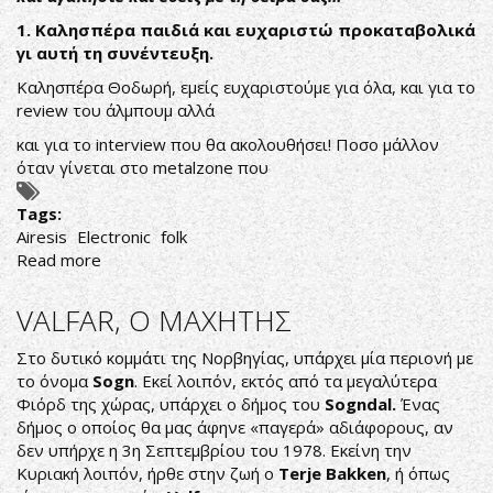
1.
Καλησπέρα παιδιά και ευχαριστώ προκαταβολικά
γι αυτή τη συνέντευξη.
Καλησπέρα Θoδωρή, εμείς ευχαριστούμε για όλα, και για το
review του άλμπουμ αλλά
και για το interview που θα ακολουθήσει! Ποσο μάλλον
όταν γίνεται στο metalzone που
Tags:
Airesis
Electronic
folk
Read more
about
Αιρετική
συνέντευξη
VALFAR, Ο ΜΑΧΗΤΗΣ
για...
αιρετικούς
Στο δυτικό κομμάτι της Νορβηγίας, υπάρχει μία περιονή με
ακροατές...
το όνομα
Sogn
. Εκεί λοιπόν, εκτός από τα μεγαλύτερα
Φιόρδ της χώρας, υπάρχει ο δήμος του
Sogndal
.
Ένας
δήμος ο οποίος θα μας άφηνε «παγερά» αδιάφορους, αν
δεν υπήρχε η 3η Σεπτεμβρίου του 1978. Εκείνη την
Κυριακή λοιπόν, ήρθε στην ζωή ο
Terje
Bakken
, ή όπως