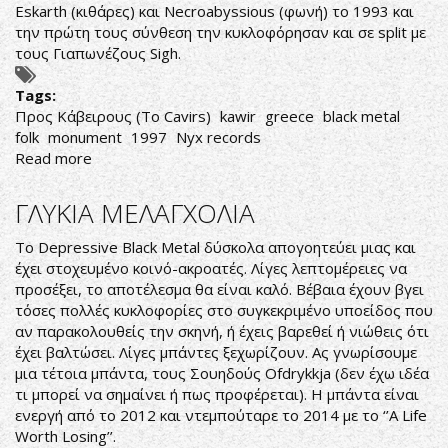
Eskarth (κιθάρες) και Necroabyssious (φωνή) το 1993 και
την πρώτη τους σύνθεση την κυκλοφόρησαν και σε split με
τους Γιαπωνέζους Sigh.
Tags:
Προς Κάβειρους (To Cavirs)
kawir
greece
black metal
folk
monument
1997
Nyx records
Read more
about
Kawir-
Προς
ΓΛΥΚΙΑ ΜΕΛΑΓΧΟΛΙΑ
Κάβειρους
(To
To Depressive Black Metal δύσκολα απογοητεύει μιας και
Cavirs)
έχει στοχευμένο κοινό-ακροατές. Λίγες λεπτομέρειες να
προσέξει, το αποτέλεσμα θα είναι καλό. Βέβαια έχουν βγει
τόσες πολλές κυκλοφορίες στο συγκεκριμένο υποείδος που
αν παρακολουθείς την σκηνή, ή έχεις βαρεθεί ή νιώθεις ότι
έχει βαλτώσει. Λίγες μπάντες ξεχωρίζουν. Ας γνωρίσουμε
μια τέτοια μπάντα, τους Σουηδούς Ofdrykkja (δεν έχω ιδέα
τι μπορεί να σημαίνει ή πως προφέρεται). Η μπάντα είναι
ενεργή από το 2012 και ντεμπούταρε το 2014 με το ‘’A Life
Worth Losing’’.