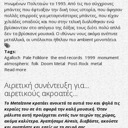
MYRKUR
Ηνωμένων Πολιτειών το 1995. Από τις πιο σύγχρονες
μπάντες που έφτιαξαν την δική τους ιστορία, που άφησαν
πολλές επιρροές για μεταγενέστερες μπάντες, που είχαν
χιλιάδες οπαδούς και που στην τελική διαλύθηκαν ενώ
βρίσκονταν στο απόγειο της δόξας τους διότι πολύ απλά
δεν τα βρίσκανε μουσικά. Ο ιθύνων νους ακόμα ανέπνεε
μεταλλικά, οι υπόλοιποι ήθελαν πιο ambient μονοπάτια.
Tags:
Agalloch
Pale Folklore
the end records
1999
monument
atmospheric
folk
Doom Metal
Post-Rock
metal
Read more
about
Agalloch-
Pale
Αιρετική συνέντευξη για...
Folklore
αιρετικούς ακροατές...
Το Metalzone κρατάει ανοικτά τα αυτιά του και ψηλά τις
κεραίες του σε ότι αφορά την καλή μουσική. Όταν
μάλιστα αυτή προέρχεται εντός των τειχών της χώρας,
ακόμα καλύτερα. Αγαπήσαμε Airesis, διαβάστε, ακούστε
και αγαπήστε και εσείς με τη σειρά σας…