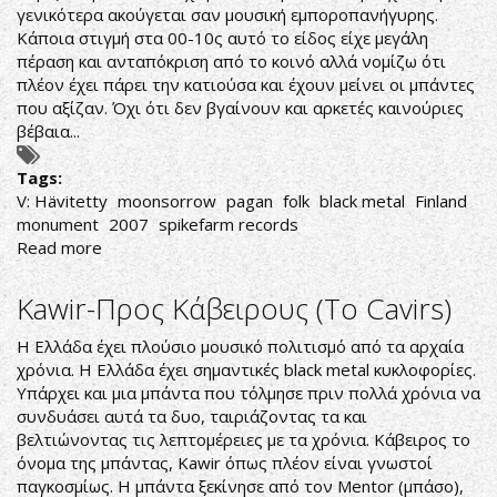
γενικότερα ακούγεται σαν μουσική εμποροπανήγυρης.
Κάποια στιγμή στα 00-10ς αυτό το είδος είχε μεγάλη
πέραση και ανταπόκριση από το κοινό αλλά νομίζω ότι
πλέον έχει πάρει την κατιούσα και έχουν μείνει οι μπάντες
που αξίζαν. Όχι ότι δεν βγαίνουν και αρκετές καινούριες
βέβαια...
Tags:
V: Hävitetty
moonsorrow
pagan
folk
black metal
Finland
monument
2007
spikefarm records
Read more
about
Moonsorrow-
V:
Kawir-Προς Κάβειρους (To Cavirs)
Hävitetty
Η Ελλάδα έχει πλούσιο μουσικό πολιτισμό από τα αρχαία
χρόνια. Η Ελλάδα έχει σημαντικές black metal κυκλοφορίες.
Υπάρχει και μια μπάντα που τόλμησε πριν πολλά χρόνια να
συνδυάσει αυτά τα δυο, ταιριάζοντας τα και
βελτιώνοντας τις λεπτομέρειες με τα χρόνια. Κάβειρος το
όνομα της μπάντας, Kawir όπως πλέον είναι γνωστοί
παγκοσμίως. Η μπάντα ξεκίνησε από τον Mentor (μπάσο),