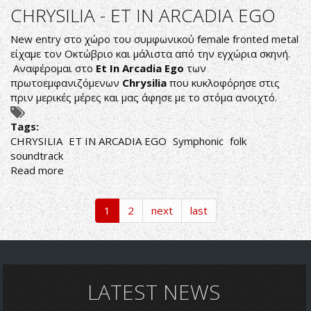
Land-
CHRYSILIA - ET IN ARCADIA EGO
Sahara
New entry στο χώρο του συμφωνικού female fronted metal
είχαμε τον Οκτώβριο και μάλιστα από την εγχώρια σκηνή.
Αναφέρομαι στο
Et
In
Arcadia
Ego
των
πρωτοεμφανιζόμενων
Chrysilia
που κυκλοφόρησε στις
πριν μερικές μέρες και μας άφησε με το στόμα ανοιχτό.
Tags:
CHRYSILIA
ET IN ARCADIA EGO
Symphonic
folk
soundtrack
Read more
about
CHRYSILIA
-
1
2
next
last
ET
IN
ARCADIA
EGO
LATEST NEWS