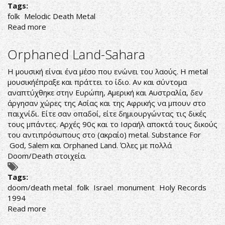
Tags:
folk
Melodic Death Metal
Read more
about
4
ΒΙΝΤΕΟ
Orphaned Land-Sahara
ΑΠΟ
ΤΟ
Η μουσική είναι ένα μέσο που ενώνει του λαούς. Η metal
ELUVEITIE
μουσικήέπραξε και πράττει το ίδιο. Αν και σύντομα
&
αναπτύχθηκε στην Ευρώπη, Αμερική και Αυστραλία, δεν
FRIENDS
άργησαν χώρες της Ασίας και της Αφρικής να μπουν στο
VII
παιχνίδι. Είτε σαν οπαδοί, είτε δημιουργώντας τις δικές
SHOW
τους μπάντες. Αρχές 90ς και το Ισραήλ αποκτά τους δικούς
ΜΕ
του αντιπρόσωπους στο (ακραίο) metal. Substance For
ΤΟΥΣ
God, Salem και Orphaned Land. Όλες με πολλά
DARK
Doom/Death στοιχεία.
TRANQUILLITY,
HAGGARD
Tags:
ΚΑΙ
doom/death metal
folk
Israel
monument
Holy Records
DREAMSHADE
1994
Read more
about
Orphaned