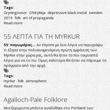
Tags:
Gryningsvisor
Ofdrykkja
depressive black metal
sweden
2019
folk
art of propaganda
Read more
about
ΓΛΥΚΙΑ
ΜΕΛΑΓΧΟΛΙΑ
55 ΛΕΠΤΑ ΓΙΑ ΤΗ MYRKUR
55’ παγωμάρας…
Αν έπρεπε με δυο λόγια να περιγράψω
τι έζησα στην πολυαναμενόμενη πρώτη εμφάνιση των
Myrkur στην χώρα μας, αυτά θα ήταν τα πιο ταιριαστά
λόγια για να το πω. Όμως καλύτερα θα ήταν να πάρουμε τα
πράγματα από την αρχή.
Tags:
myrkur
folk
atmospheric
Read more
about
55
ΛΕΠΤΑ
Agalloch-Pale Folklore
ΓΙΑ
ΤΗ
Μια ξεχωριστή μπάντα αναδύθηκε στο Portland των