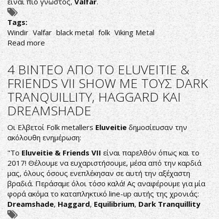
είναι πιο γνωστός,
Valfar
.
Tags:
Windir
Valfar
black metal
folk
Viking Metal
Read more
about
VALFAR,
Ο
4 ΒΙΝΤΕΟ ΑΠΟ ΤΟ ELUVEITIE &
ΜΑΧΗΤΗΣ
FRIENDS VII SHOW ΜΕ ΤΟΥΣ DARK
TRANQUILLITY, HAGGARD ΚΑΙ
DREAMSHADE
Οι Ελβετοί Folk metallers
Eluveitie
δημοσίευσαν την
ακόλουθη ενημέρωση:
"To
Eluveitie
&
Friends
VII
είναι παρελθόν όπως και το
2017! Θέλουμε να ευχαριστήσουμε, μέσα από την καρδιά
μας, όλους όσους ενεπλέκησαν σε αυτή την αξέχαστη
βραδιά. Περάσαμε όλοι τόσο καλά! Ας αναφέρουμε για μία
φορά ακόμα το καταπληκτικό line-up αυτής της χρονιάς:
Dreamshade
,
Haggard
,
Equilibrium
,
Dark Tranquillity