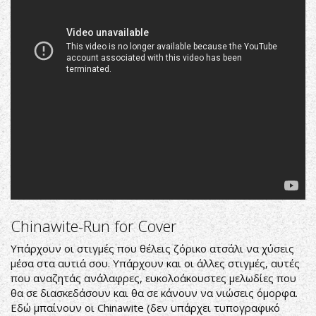
1984
(FULL
ALBUM)
[NWOBHM]
Chinawite-Run for Cover
Υπάρχουν οι στιγμές που θέλεις ζόρικο ατσάλι να χύσεις
μέσα στα αυτιά σου. Υπάρχουν και οι άλλες στιγμές, αυτές
που αναζητάς ανάλαφρες, ευκολοάκουστες μελωδίες που
θα σε διασκεδάσουν και θα σε κάνουν να νιώσεις όμορφα.
Εδώ μπαίνουν οι Chinawite (δεν υπάρχει τυπογραφικό