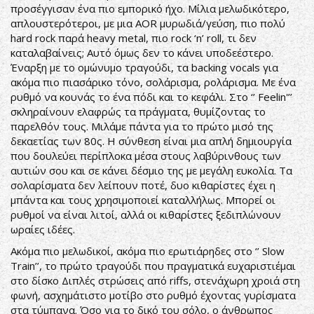
προσέγγισαν ένα πιο εμπορικό ήχο. Μίλια μελωδικότερο,
απλουστερότεροι, με μια AOR μυρωδιά/γεύση, πιο πολύ
hard rock παρά heavy metal, πιο rock ‘n’ roll, τι δεν
καταλαβαίνεις; Αυτό όμως δεν το κάνει υποδεέστερο.
Έναρξη με το ομώνυμο τραγούδι, τα backing vocals για
ακόμα πιο πιασάρικο τόνο, σολάρισμα, ρολάρισμα. Με ένα
ρυθμό να κουνάς το ένα πόδι και το κεφάλι. Στο ‘’ Feelin'’’
σκληραίνουν ελαφρώς τα πράγματα, θυμίζοντας το
παρελθόν τους. Μιλάμε πάντα για το πρώτο μισό της
δεκαετίας των 80ς. Η σύνθεση είναι μια απλή δημιουργία
που δουλεύει περίπλοκα μέσα στους λαβύρινθους των
αυτιών σου και σε κάνει δέσμιο της με μεγάλη ευκολία. Τα
σολαρίσματα δεν λείπουν ποτέ, δυο κιθαρίστες έχει η
μπάντα και τους χρησιμοποιεί καταλλήλως. Μπορεί οι
ρυθμοί να είναι λιτοί, αλλά οι κιθαρίστες ξεδιπλώνουν
ωραίες ιδέες.
Ακόμα πιο μελωδικοί, ακόμα πιο ερωτιάρηδες στο ‘’ Slow
Train’’, το πρώτο τραγούδι που πραγματικά ευχαριστιέμαι
στο δίσκο Διπλές στρώσεις από riffs, στενάχωρη χροιά στη
φωνή, ασχημάτιστο μοτίβο στο ρυθμό έχοντας γυρίσματα
στα τύμπανα. Όσο για το δικό του σόλο, ο άνθρωπος