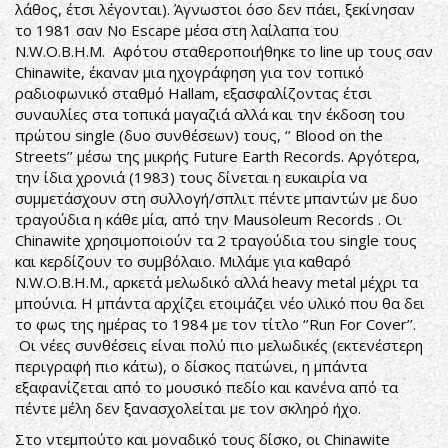
λάθος, έτσι λέγονται). Άγνωστοι όσο δεν πάει, ξεκίνησαν
το 1981 σαν No Escape μέσα στη λαίλαπα του
N.W.O.B.H.M. Αφότου σταθεροποιήθηκε το line up τους σαν
Chinawite, έκαναν μια ηχογράφηση για τον τοπικό
ραδιοφωνικό σταθμό Hallam, εξασφαλίζοντας έτσι
συναυλίες στα τοπικά μαγαζιά αλλά και την έκδοση του
πρώτου single (δυο συνθέσεων) τους, ‘’ Blood on the
Streets’’ μέσω της μικρής Future Earth Records. Αργότερα,
την ίδια χρονιά (1983) τους δίνεται η ευκαιρία να
συμμετάσχουν στη συλλογή/σπλιτ πέντε μπαντών με δυο
τραγούδια η κάθε μία, από την Mausoleum Records . Οι
Chinawite χρησιμοποιούν τα 2 τραγούδια του single τους
και κερδίζουν το συμβόλαιο. Μιλάμε για καθαρό
N.W.O.B.H.M., αρκετά μελωδικό αλλά heavy metal μέχρι τα
μπούνια. Η μπάντα αρχίζει ετοιμάζει νέο υλικό που θα δει
το φως της ημέρας το 1984 με τον τίτλο ‘’Run For Cover’’.
Οι νέες συνθέσεις είναι πολύ πιο μελωδικές (εκτενέστερη
περιγραφή πιο κάτω), ο δίσκος πατώνει, η μπάντα
εξαφανίζεται από το μουσικό πεδίο και κανένα από τα
πέντε μέλη δεν ξανασχολείται με τον σκληρό ήχο.
Στο ντεμπούτο και μοναδικό τους δίσκο, οι Chinawite