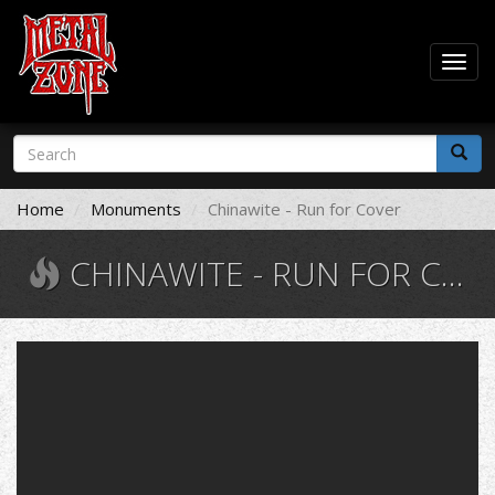
Togg
navig
Skip
Search
to
form
main
Search
content
Home
Monuments
Chinawite - Run for Cover
CHINAWITE - RUN FOR COVER
Chinawhite
-
Run
For
Cover