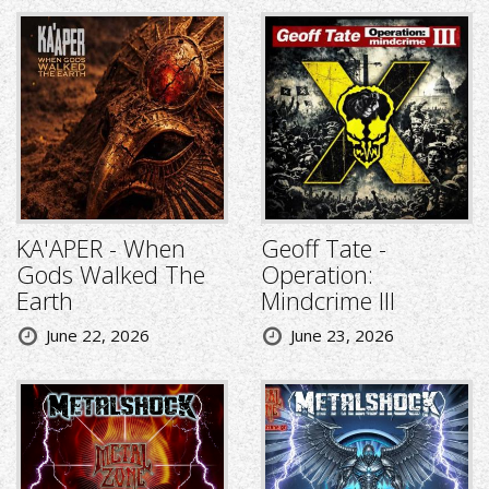
KA'APER - When
Geoff Tate -
Gods Walked The
Operation:
Earth
Mindcrime III
June 22, 2026
June 23, 2026