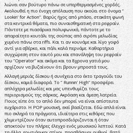
λιώνει σαν βούτυρο πάνω σε υπερθερμασμένες χορδές.
Ακολουθεί η πιο ένοχη απόλαυση που ακούει στο όνομα ‘’
Lookin' for Action’’. Βαρύς ήχος από μπάσο, στακάτη φωνή
στα κεντρικά θέματα, πιο συναισθηματική στα ρεφραίν.
Πάντοτε με πιασάρικα πολυφωνικά, πάντοτε με το
απαραίτητο κουτάλι της σούπας από σιρόπι μελωδίας
χυμένο πάνω στα riffs. Και τι αν κουνάμε και λίγο γοφό
αντί για σβέρκο, και πάλι καλά περνάμε. Καθαρτήρια
συγχώρεση στον εαυτό μου και επανάληψη του ρεφραίν
του ‘’Operator’’ και ακόμα και τα 8χρονα γατιά μου
αρχίζουν να βυζαίνουν ότι βρουν μπροστά τους.
Αλλαγή μεριάς δίσκου ή συνέχεια στο έκτο τραγούδι του
δίσκου, καμιά διαφορά. Το ‘’ Runnin' High’’ προσφέρει
απλόχερα μελωδίες και μας υπενθυμίζει τους
περιορισμούς της σάρκας. Ακρόαση και άμεση λατρεία.
Ποιος είπε ότι το απλό δεν μπορεί να είναι απίστευτα
ευχάριστο. Η POP μουσική, εκεί βασίζεται. Εδώ απλά είναι
πιο σκληρά τα πράγματα, ιδιαίτερα στις κιθάρες που
χλιμιντρίζουν όταν αυτοπροσδιόριζονται ή όταν
αποκτούν τον πλήρες έλεγχο ενός μουσικού λεπτού. Κατά
τα άλλα, ερωτιάρικοι στίχοι, προσβάσιμοι ρυθμοί, βατό