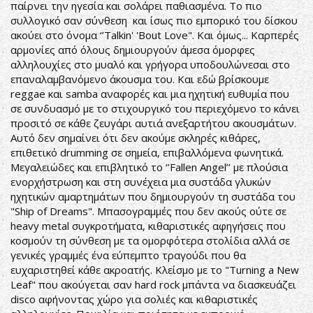
παίρνει την ηγεσία και σολάρει παθιασμένα. Το πιο
συλλογικό σαν σύνθεση και ίσως πιο εμπορικό του δίσκου
ακούει στο όνομα ‘’Talkin' 'Bout Love". Και όμως... Καρπερές
αρμονίες από όλους δημιουργούν άμεσα όμορφες
αλληλουχίες στο μυαλό και γρήγορα υποδουλώνεσαι στο
επαναλαμβανόμενο άκουσμα του. Και εδώ βρίσκουμε
reggae και samba αναφορές και μια ηχητική ευθυμία που
σε συνδυασμό με το στιχουργικό του περιεχόμενο το κάνει
προσιτό σε κάθε ζευγάρι αυτιά ανεξαρτήτου ακουσμάτων.
Αυτό δεν σημαίνει ότι δεν ακούμε σκληρές κιθάρες,
επιθετικό drumming σε σημεία, επιβαλλόμενα φωνητικά.
Μεγαλειώδες και επιβλητικό το ‘’Fallen Angel’’ με πλούσια
ενορχήστρωση και στη συνέχεια μια συστάδα γλυκών
ηχητικών αμαρτημάτων που δημιουργούν τη συστάδα του
"Ship of Dreams". Μπασογραμμές που δεν ακούς ούτε σε
heavy metal συγκροτήματα, κιθαριστικές αφηγήσεις που
κοσμούν τη σύνθεση με τα ομορφότερα στολίδια αλλά σε
γενικές γραμμές ένα εύπεμπτο τραγούδι που θα
ευχαριστηθεί κάθε ακροατής. Κλείσμο με το "Turning a New
Leaf" που ακούγεται σαν hard rock μπάντα να διασκευάζει
disco αφήνοντας χώρο για σολιές και κιθαριστικές