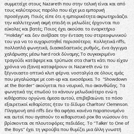
συμμετείχε στους Nazareth που στην τελική είναι και από
τους καλύτερους παρόλο που είχε μια εμπορική
προσέγγιση. Ποιός είπε ότι η εμπορικότητα ακρωτηριάαζει
την καλλιτεχνική ακμή επειδή οι μελωδίες έρχονται πιο
εύκολες και βατές; Ποιος έχει ακούσει το εναρκτήριο
‘’Holiday’’ και δεν ανέβασε την ένταση του στερεοφωνικού
του για να το ευχαριστηθεί περισσότερο; Κολλητικά riffs,
πολλαπλά φωνητικά, διασκεδαστικός ρυθμός, ένα άγγιγμα
χαλάρωσης μέσω hard rock δύναμης.Το συγκεκριμένο
τραγούδι κατάφερε και τρύπωσε στα charts κάτι που είχαν
χρόνια να (ξανα) καταφέρουν οι Nazareth ενώ το
ξέγνοιαστο οπτικό κλιπ φέρνει νοσταλγία σε όλους εμάς
που μεγαλώσαμε με coin-up και εικοσάρικα. Το "Showdown
at the Border" ακούγεται πιο νευρικό, πιο ακανθώδης. Τα
φωνητικά της επωδού το κάνουν μελωδικότερο ενώ η
κιθάραπου οργώνει άμεσα αυτού, επιβεβαιώνει το πόσο
εξαιρετικοί κιθαρίστες ήταν το δίδυμο Charlton/ Cleminson.
Πλησμονή από riffs δεν θα αφήσει κανένα παραπονεμένο
και αυτοί που αγαπούν το κιθαριστικό ροκ θα νιώσουν ότι
βρίσκονται σε πλουτοφόρες πεδιάδες. Το "Talkin' to One of
the Boys" έχει τη γκρούβα που θυμίζει μια άλλη γνωστή