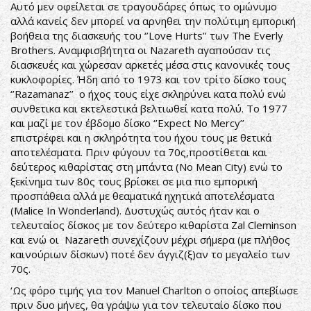
Αυτό μεν οφείλεται σε τραγουδάρες όπως το ομώνυμο
αλλά κανείς δεν μπορεί να αρνηθει την πολύτιμη εμπορική
βοήθεια της διασκευής του ‘’Love Hurts’’ των The Everly
Brothers. Αναμφισβήτητα οι Nazareth αγαπούσαν τις
διασκευές και χώρεσαν αρκετές μέσα στις κανονικές τους
κυκλοφορίες. Ήδη από το 1973 και τον τρίτο δίσκο τους
‘’Razamanaz’’ ο ήχος τους είχε σκληρύνει κατα πολύ ενώ
συνθετικα και εκτελεστικά βελτιωθεί κατα πολύ. Το 1977
και μαζί με τον έβδομο δίσκο ‘’Expect No Mercy’’
επιστρέφει και η σκληρότητα του ήχου τους με θετικά
αποτελέσματα. Πριν φύγουν τα 70ς,προστίθεται και
δεύτερος κιθαρίστας στη μπάντα (No Mean City) ενώ το
ξεκίνημα των 80ς τους βρίσκει σε μια πιο εμπορική
προσπάθεια αλλά με θεαματικά ηχητικά αποτελέσματα
(Malice In Wonderland). Δυστυχώς αυτός ήταν και ο
τελευταίος δίσκος με τον δεύτερο κιθαρίστα Zal Cleminson
και ενώ οι Nazareth συνεχίζουν μέχρι σήμερα (με πλήθος
καινούριων δίσκων) ποτέ δεν άγγιζ(ξ)αν το μεγαλείο των
70ς.
‘Ως φόρο τιμής για τον Manuel Charlton ο οποίος απεβίωσε
πριν δυο μήνες, θα γράψω για τον τελευταίο δίσκο που