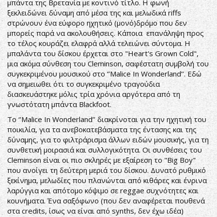
μπάντα της Βρετανία με κοντινό τίτλο. Η φωνή
ξεκλειδώνει δύναμη από μέσα της και μελωδικά riffs
στρώνουν ένα εύφορο ηχητικό (μονό)δρόμο που δεν
μπορείς παρά να ακολουθήσεις. Κάποια επανάληψη προς
το τέλος κουράζει ελαφρά αλλά τελειώνει σύντομα. Η
μπαλάντα του δίσκου έρχεται στο "Heart's Grown Cold",
μια ακόμα σύνθεση του Cleminson, σαφέστατη συμβολή του
συγκεκριμένου μουσικού στο ‘’Malice In Wonderland’’. Εδώ
να σημειωθει ότι το συγκεκριμένο τραγούδια
διασκευάστηκε μόλις τρία χρόνια αργότερα από τη
γνωστότατη μπάντα Blackfoot.
To ‘’Malice In Wonderland’’ διακρίνοται για την ηχητική του
ποικιλία, για τα ανεβοκατεβάσματα της έντασης και της
δύναμης, για το φιλτράρισμα άλλων ειδών μουσικής, για τη
συνθετική μοιρασιά και συλλογικότητα. Οι συνθέσεις του
Cleminson είναι οι πιο σκληρές με εξαίρεση το "Big Boy"
που ανοίγει τη δεύτερη μεριά του δίσκου. Δυνατό ρυθμικό
ξεκίνημα, μελωδίες που πλανώνται από κιθάρες και ένρινα
λαρύγγια και απότομο κόψιμο σε reggae συχνότητες και
κουνήματα. Ένα σαξόφωνο (που δεν αναφέρεται πουθενά
στα credits, ίσως να είναι από synths, δεν έχω ιδέα)