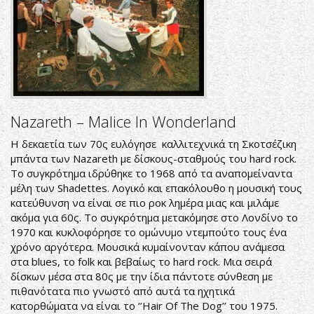
Nazareth – Malice In Wonderland
Η δεκαετία των 70ς ευλόγησε καλλιτεχνικά τη Σκοτσέζικη
μπάντα των Nazareth με δίσκους-σταθμούς του hard rock.
Το συγκρότημα ιδρύθηκε το 1968 από τα αναπομείναντα
μέλη των Shadettes. Λογικό και επακόλουθο η μουσική τους
κατεύθυνση να είναι σε πιο ροκ λημέρα μιας και μιλάμε
ακόμα για 60ς. Το συγκρότημα μετακόμησε στο Λονδίνο το
1970 και κυκλοφόρησε το ομώνυμο ντεμπούτο τους ένα
χρόνο αργότερα. Μουσικά κυμαίνονταν κάπου ανάμεσα
στα blues, το folk και βεβαίως το hard rock. Μια σειρά
δίσκων μέσα στα 80ς με την ίδια πάντοτε σύνθεση με
πιθανότατα πιο γνωστό από αυτά τα ηχητικά
κατορθώματα να είναι το ‘’Hair Of The Dog’’ του 1975.