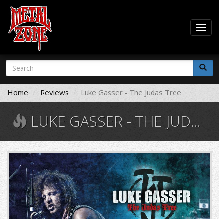
Togg
navig
Skip
Search
to
form
main
Search
content
Home
Reviews
Luke Gasser - The Judas Tree
LUKE GASSER - THE JUDAS TREE
BLU718.jpg