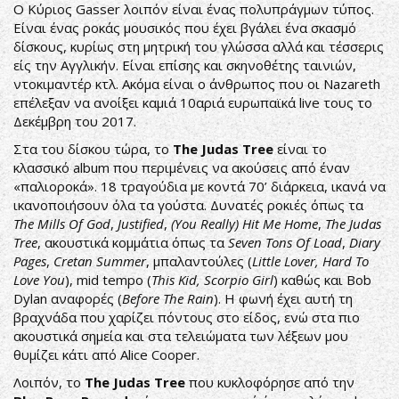
Ο Κύριος Gasser λοιπόν είναι ένας πολυπράγμων τύπος.
Είναι ένας ροκάς μουσικός που έχει βγάλει ένα σκασμό
δίσκους, κυρίως στη μητρική του γλώσσα αλλά και τέσσερις
είς την Αγγλικήν. Είναι επίσης και σκηνοθέτης ταινιών,
ντοκιμαντέρ κτλ. Ακόμα είναι ο άνθρωπος που οι Nazareth
επέλεξαν να ανοίξει καμιά 10αριά ευρωπαϊκά live τους το
Δεκέμβρη του 2017.
Στα του δίσκου τώρα, το
The Judas Tree
είναι το
κλασσικό album που περιμένεις να ακούσεις από έναν
«παλιοροκά». 18 τραγούδια με κοντά 70’ διάρκεια, ικανά να
ικανοποιήσουν όλα τα γούστα. Δυνατές ροκιές όπως τα
The Mills Of God
,
Justified
,
(You Really) Hit Me Home
,
The Judas
Tree
, ακουστικά κομμάτια όπως τα
Seven Tons Of Load
,
Diary
Pages
,
Cretan Summer
, μπαλαντούλες (
Little Lover, Hard To
Love You
), mid tempo (
This Kid, Scorpio Girl
) καθώς και Bob
Dylan αναφορές (
Before The Rain
). Η φωνή έχει αυτή τη
βραχνάδα που χαρίζει πόντους στο είδος, ενώ στα πιο
ακουστικά σημεία και στα τελειώματα των λέξεων μου
θυμίζει κάτι από Alice Cooper.
Λοιπόν, το
The Judas Tree
που κυκλοφόρησε από την