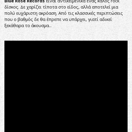
Blue Rose Records
είναι αντικειμενικά ένας καλός rock
δίσκος. Δε χαρίζει τίποτα στο είδος, αλλά αποτελεί μια
πολύ ευχάριστη ακρόαση. Από τις κλασσικές περιπτώσεις
που ο βαθμός δε θα έπρεπε να υπάρχει, γιατί αδικεί
ξεκάθαρα το άκουσμα...