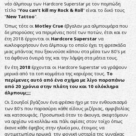
νέο άλμπουμ των Hardcore Superstar με τον πομπώδη
τίτλο "
You can't kill my Rock & Roll
" είναι το δικό τους
"
New Tattoo
".
Όπως τότε οι
Motley Crue
έβγαλαν μια αλμπουμάρα που
δε μπορούσες να περιμένεις ποτέ των ποτών, έτσι και εν
έτη 2018 έρχονται οι
Hardcore Superstar
να
κυκλοφορήσουν ένα άλμπουμ το οποίο έχει τη φρεσκάδα
μιας μπάντας που ξεκινούσε κάπου στα μέσα των 80's με
τα άφθονα όνειρά της και την λάμψη στα μάτια τους.
Εν έτη
2018
έρχονται οι Hardcore Superstar να γράψουν
μερικά από τα τοπ κομμάτια της καριέρας τους.
Το
περίμενες αυτό από ένα σχήμα με λίγο παραπάνω
από 20 χρόνια στην πλάτη του και 10 ολόκληρα
άλμπουμ;;;;
Οι Σουηδοί βγάζουν ένα φρέσκο ήχο με τον ενθουσιασμό
των 80's που παρασύρει κάθε είδους μιζέριας, αμφιβολίας
και κατσουφιάς. Προσωπικά όταν το άκουγα, σκεφτόμουν
να αρχίσω να κολλάω και πάλι αφίσες στον τοίχο όπως
έκανε κάθε έφηβος στην ηλικία μου, έτοιμος να
αντιμετωπίσω ηρωικά την φονική υστερία της γυναίκας