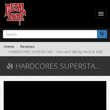
Togg
navig
Skip
Search
to
form
main
Search
content
Home
Reviews
HARDCORES SUPERSTAR - You can't kill my Rock & Roll
HARDCORES SUPERSTAR - YOU CAN'T KILL MY ROCK & ROLL
Hardcore
Superstar
-
You