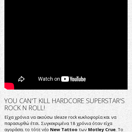
Can
´t
Kill
My
Rock
n
Roll
(Official
Video)
YOU CAN'T KILL HARDCORE SUPERSTAR'S
ROCK N ROLL!
Είχα χρόνια να ακούσω sleaze rock κυκλοφορία και να
παρασυρθώ έτσι. Συγκεκριμένα 18 χρόνια όταν είχα
αγοράσει το τότε νέο
New Tattoo
των
Motley Crue
. Το