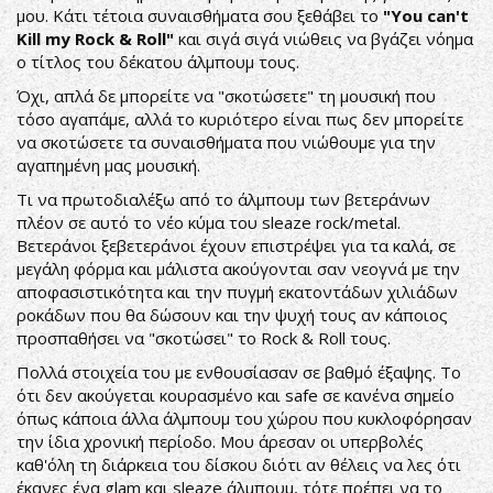
μου. Κάτι τέτοια συναισθήματα σου ξεθάβει το
"You can't
Kill my Rock & Roll"
και σιγά σιγά νιώθεις να βγάζει νόημα
ο τίτλος του δέκατου άλμπουμ τους.
Όχι, απλά δε μπορείτε να "σκοτώσετε" τη μουσική που
τόσο αγαπάμε, αλλά το κυριότερο είναι πως δεν μπορείτε
να σκοτώσετε τα συναισθήματα που νιώθουμε για την
αγαπημένη μας μουσική.
Τι να πρωτοδιαλέξω από το άλμπουμ των βετεράνων
πλέον σε αυτό το νέο κύμα του sleaze rock/metal.
Βετεράνοι ξεβετεράνοι έχουν επιστρέψει για τα καλά, σε
μεγάλη φόρμα και μάλιστα ακούγονται σαν νεογνά με την
αποφασιστικότητα και την πυγμή εκατοντάδων χιλιάδων
ροκάδων που θα δώσουν και την ψυχή τους αν κάποιος
προσπαθήσει να "σκοτώσει" το Rock & Roll τους.
Πολλά στοιχεία του με ενθουσίασαν σε βαθμό έξαψης. Το
ότι δεν ακούγεται κουρασμένο και safe σε κανένα σημείο
όπως κάποια άλλα άλμπουμ του χώρου που κυκλοφόρησαν
την ίδια χρονική περίοδο. Μου άρεσαν οι υπερβολές
καθ'όλη τη διάρκεια του δίσκου διότι αν θέλεις να λες ότι
έκανες ένα glam και sleaze άλμπουμ, τότε πρέπει να το