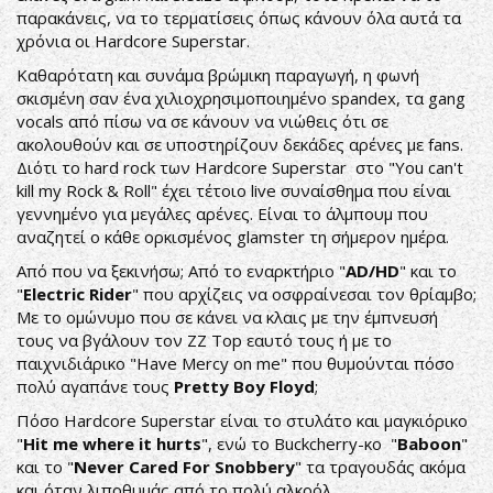
παρακάνεις, να το τερματίσεις όπως κάνουν όλα αυτά τα
χρόνια οι Hardcore Superstar.
Καθαρότατη και συνάμα βρώμικη παραγωγή, η φωνή
σκισμένη σαν ένα χιλιοχρησιμοποιημένο spandex, τα gang
vocals από πίσω να σε κάνουν να νιώθεις ότι σε
ακολουθούν και σε υποστηρίζουν δεκάδες αρένες με fans.
Διότι το hard rock των Hardcore Superstar στο "You can't
kill my Rock & Roll" έχει τέτοιο live συναίσθημα που είναι
γεννημένο για μεγάλες αρένες. Είναι το άλμπουμ που
αναζητεί ο κάθε ορκισμένος glamster τη σήμερον ημέρα.
Από που να ξεκινήσω; Από το εναρκτήριο "
AD/HD
" και το
"
Electric Rider
" που αρχίζεις να οσφραίνεσαι τον θρίαμβο;
Με το ομώνυμο που σε κάνει να κλαις με την έμπνευσή
τους να βγάλουν τον ZZ Top εαυτό τους ή με το
παιχνιδιάρικο "Have Mercy on me" που θυμούνται πόσο
πολύ αγαπάνε τους
Pretty Boy Floyd
;
Πόσο Hardcore Superstar είναι το στυλάτο και μαγκιόρικο
"
Hit me where it hurts
", ενώ το Buckcherry-κο "
Baboon
"
και το "
Never Cared For Snobbery
" τα τραγουδάς ακόμα
και όταν λιποθυμάς από το πολύ αλκοόλ.