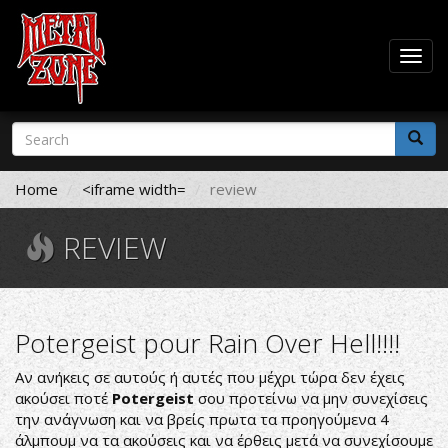
Togg
navig
Skip
Search
to
form
main
Search
content
Home
<iframe width=
review
REVIEW
Potergeist pour Rain Over Hell!!!!
Αν ανήκεις σε αυτούς ή αυτές που μέχρι τώρα δεν έχεις
ακούσει ποτέ
Potergeist
σου προτείνω να μην συνεχίσεις
την ανάγνωση και να βρείς πρωτα τα προηγούμενα 4
άλμπουμ να τα ακούσεις και να έρθεις μετά να συνεχίσουμε