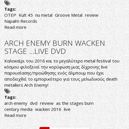
..
REVIEW
Tags:
OTEP
Kult 45
nu metal
Groove Metal
review
Napalm Records
Read more
about
OTEP
...
ARCH ENEMY BURN WACKEN
Put
STAGE ...LIVE DVD
up
your
Καλοκαίρι του 2016 και το μεγαλύτερο metal festival του
fists
κόσμου φιλοξενεί την κορύφωση μιας δίχρονης live
and
παρουσίασης/προώθησης ενός άλμπουμ που έχει
Fight
αποδειχθεί το εμπορικότερο για τους μελωδικούς death
metallers Arch Enemy!
Tags:
arch enemy
dvd
review
as the stages burn
century media
wacken 2016
live
Read more
about
ARCH
ENEMY