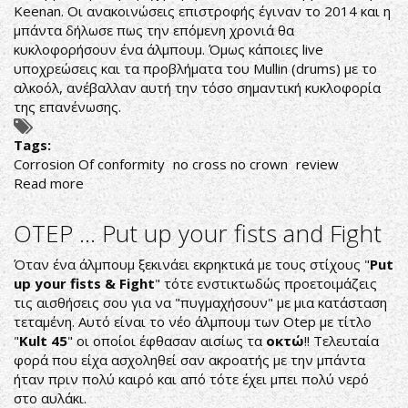
Keenan. Οι ανακοινώσεις επιστροφής έγιναν το 2014 και η
μπάντα δήλωσε πως την επόμενη χρονιά θα
κυκλοφορήσουν ένα άλμπουμ. Όμως κάποιες live
υποχρεώσεις και τα προβλήματα του Mullin (drums) με το
αλκοόλ, ανέβαλλαν αυτή την τόσο σημαντική κυκλοφορία
της επανένωσης.
Tags:
Corrosion Of conformity
no cross no crown
review
Read more
about
CORROSION
OF
OTEP ... Put up your fists and Fight
CONFORMITY
-
Όταν ένα άλμπουμ ξεκινάει εκρηκτικά με τους στίχους "
Put
NO
up your fists & Fight
" τότε ενστικτωδώς προετοιμάζεις
CROSS
τις αισθήσεις σου για να "πυγμαχήσουν" με μια κατάσταση
NO
τεταμένη. Αυτό είναι το νέο άλμπουμ των Otep με τίτλο
CROWN
"
Kult 45
" οι οποίοι έφθασαν αισίως τα
οκτώ
!! Τελευταία
ANOTHER
φορά που είχα ασχοληθεί σαν ακροατής με την μπάντα
POINT
ήταν πριν πολύ καιρό και από τότε έχει μπει πολύ νερό
OF
στο αυλάκι.