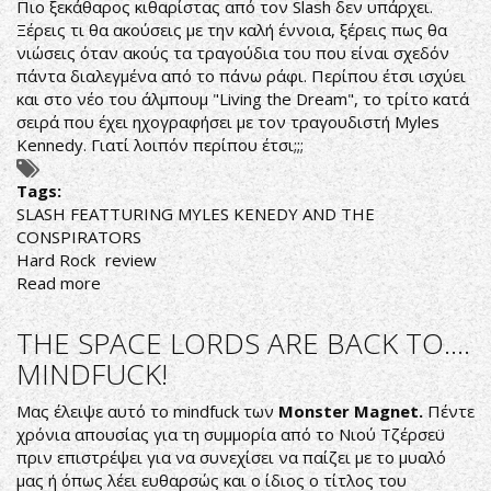
Πιο ξεκάθαρος κιθαρίστας από τον Slash δεν υπάρχει.
ROCK
Ξέρεις τι θα ακούσεις με την καλή έννοια, ξέρεις πως θα
N
νιώσεις όταν ακούς τα τραγούδια του που είναι σχεδόν
ROLL!
πάντα διαλεγμένα από το πάνω ράφι. Περίπου έτσι ισχύει
και στο νέο του άλμπουμ "Living the Dream", το τρίτο κατά
σειρά που έχει ηχογραφήσει με τον τραγουδιστή Myles
Kennedy. Γιατί λοιπόν περίπου έτσι;;;
Tags:
SLASH FEATTURING MYLES KENEDY AND THE
CONSPIRATORS
Hard Rock
review
Read more
about
SLASH
Feat
THE SPACE LORDS ARE BACK TO....
Myles
MINDFUCK!
Kennedy
and
Μας έλειψε αυτό το mindfuck των
Monster Magnet.
Πέντε
the
χρόνια απουσίας για τη συμμορία από το Νιού Τζέρσεϋ
Conspirators.
πριν επιστρέψει για να συνεχίσει να παίζει με το μυαλό
μας ή όπως λέει ευθαρσώς και ο ίδιος ο τίτλος του