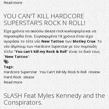
Read more
about
BEHEMOTH
WILL
YOU CAN'T KILL HARDCORE
LOVE
SUPERSTAR'S ROCK N ROLL!
YOU
AT
Είχα χρόνια να ακούσω sleaze rock κυκλοφορία και να
YOUR
παρασυρθώ έτσι. Συγκεκριμένα 18 χρόνια όταν είχα
DARKEST
αγοράσει το τότε νέο
New Tattoo
των
Motley Crue
. Το
νέο άλμπουμ των Hardcore Superstar με τον πομπώδη
τίτλο "
You can't kill my Rock & Roll
" είναι το δικό τους
"
New Tattoo
".
Tags:
Hardcore Superstar
You Can't Kill My Rock N Roll
review
Hard Rock
sleaze
Read more
about
YOU
CAN'T
SLASH Feat Myles Kennedy and the
KILL
Conspirators.
HARDCORE
SUPERSTAR'S