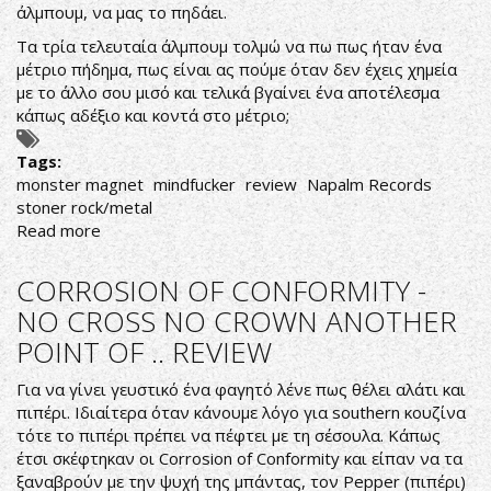
άλμπουμ, να μας το πηδάει.
Τα τρία τελευταία άλμπουμ τολμώ να πω πως ήταν ένα
μέτριο πήδημα, πως είναι ας πούμε όταν δεν έχεις χημεία
με το άλλο σου μισό και τελικά βγαίνει ένα αποτέλεσμα
κάπως αδέξιο και κοντά στο μέτριο;
Tags:
monster magnet
mindfucker
review
Napalm Records
stoner rock/metal
Read more
about
THE
SPACE
CORROSION OF CONFORMITY -
LORDS
NO CROSS NO CROWN ANOTHER
ARE
POINT OF .. REVIEW
BACK
TO....
Για να γίνει γευστικό ένα φαγητό λένε πως θέλει αλάτι και
MINDFUCK!
πιπέρι. Ιδιαίτερα όταν κάνουμε λόγο για southern κουζίνα
τότε το πιπέρι πρέπει να πέφτει με τη σέσουλα. Κάπως
έτσι σκέφτηκαν οι Corrosion of Conformity και είπαν να τα
ξαναβρούν με την ψυχή της μπάντας, τον Pepper (πιπέρι)