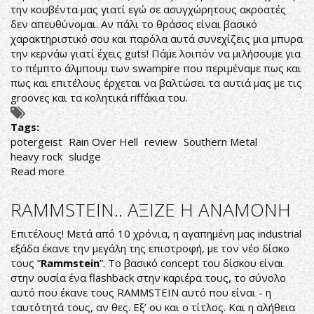
την κουβέντα μας γιατί εγώ σε ασυγχώρητους ακροατές
δεν απευθύνομαι. Αν πάλι το θράσος είναι βασικό
χαρακτηριστικό σου και παρόλα αυτά συνεχίζεις μια μπυρα
την κερνάω γιατί έχεις guts! Πάμε λοιπόν να μιλήσουμε για
το πέμπτο άλμπουμ των swampire που περιμέναμε πως και
πως και επιτέλους έρχεται να βαλτώσει τα αυτιά μας με τις
groovες και τα κολητικά riffάκια του.
Tags:
potergeist
Rain Over Hell
review
Southern Metal
heavy rock
sludge
Read more
about
Potergeist
pour
RAMMSTEIN.. ΑΞΙΖΕ Η ΑΝΑΜΟΝΗ
Rain
Over
Επιτέλους! Μετά από 10 χρόνια, η αγαπημένη μας industrial
Hell!!!!
εξάδα έκανε την μεγάλη της επιστροφή, με τον νέο δίσκο
τους ”
Rammstein
”. Το βασικό concept του δίσκου είναι
στην ουσία ένα flashback στην καριέρα τους, το σύνολο
αυτό που έκανε τους RAMMSTEIN αυτό που είναι - η
ταυτότητά τους, αν θες. Εξ’ ου και ο τίτλος. Και η αλήθεια