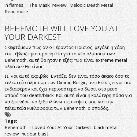
in flames
I The Mask
review
Melodic Death Metal
Read more
about
IN
FLAMES,
BEHEMOTH WILL LOVE YOU AT
I
YOUR DARKEST
THE
MASK
Σκεφτόμουν πως αν ο Γέροντας Παϊσιος, μεγάλη η χάρη
....
του, έβγαζε μια προφητεία για το νέο άλμπουμ των
HIDE
Behemoth, αυτή θα ήταν η εξής: "Θα είναι extreme metal
ALL
αλλά δεν θα είναι".
THIS
PAIN
Ω, ναι αυτό ακριβώς. Εντάξει δεν είναι τόσο άκακο όσο το
τελευταίο άλμπουμ των Dimmu Borgir, αντιθέτως είναι πιο
ενδιαφέρον και έχει περισσότερα να δώσει στο μέσο
οπαδό του death/black. Και αυτή είναι η καλύτερη πάσα για
να ξεκινήσω να ξεδιπλώνω τις σκέψεις μου για την
τελευταία κυκλοφορία των Behemoth: ο οπαδός.
Tags:
Behemoth
I Loved Yout At Your Darkest
black metal
review
nuclear blast