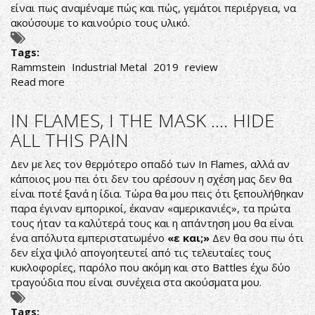
είναι πως αναμέναμε πώς και πώς, γεμάτοι περιέργεια, να
ακούσουμε το καινούριο τους υλικό.
Tags:
Rammstein
Industrial Metal
2019
review
Read more
about
RAMMSTEIN..
ΑΞΙΖΕ
IN FLAMES, I THE MASK .... HIDE
Η
ALL THIS PAIN
ΑΝΑΜΟΝΗ
Δεν με λες τον θερμότερο οπαδό των In Flames, αλλά αν
κάποιος μου πει ότι δεν του αρέσουν η σχέση μας δεν θα
είναι ποτέ ξανά η ίδια. Τώρα θα μου πεις ότι ξεπουλήθηκαν
παρα έγιναν εμπορικοί, έκαναν «αμερικανιές», τα πρώτα
τους ήταν τα καλύτερά τους και η απάντηση μου θα είναι
ένα απόλυτα εμπεριστατωμένο
«ε και;»
Δεν θα σου πω ότι
δεν είχα ψιλό απογοητευτεί από τις τελευταίες τους
κυκλοφορίες, παρόλο που ακόμη και στο Battles έχω δύο
τραγούδια που είναι συνέχεια στα ακούσματα μου.
Tags: