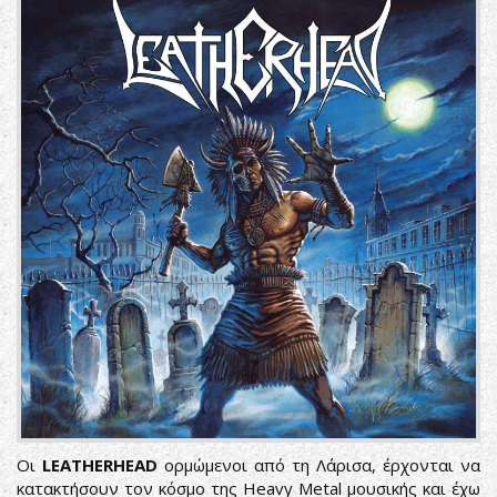
Οι
LEATHERHEAD
ορμώμενοι από τη Λάρισα, έρχονται να
κατακτήσουν τον κόσμο της Heavy Metal μουσικής και έχω