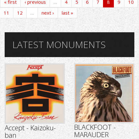
« first
‹ previous
…
4
5
6
7
8
9
10
11
12
…
next ›
last »
LATEST MONUMENTS
BLACKFOOT -
Accept - Kaizoku-
MARAUDER
ban