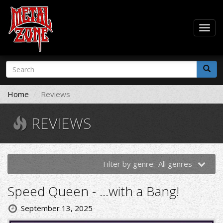
Togg
navig
Skip
Search
to
form
main
Search
content
Home
Reviews
REVIEWS
Filter by genre:
All genres
Speed Queen - …with a Bang!
September 13, 2025