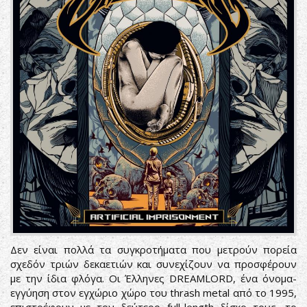
Δεν είναι πολλά τα συγκροτήματα που μετρούν πορεία
σχεδόν τριών δεκαετιών και συνεχίζουν να προσφέρουν
με την ίδια φλόγα. Οι Έλληνες DREAMLORD, ένα όνομα-
εγγύηση στον εγχώριο χώρο του thrash metal από το 1995,