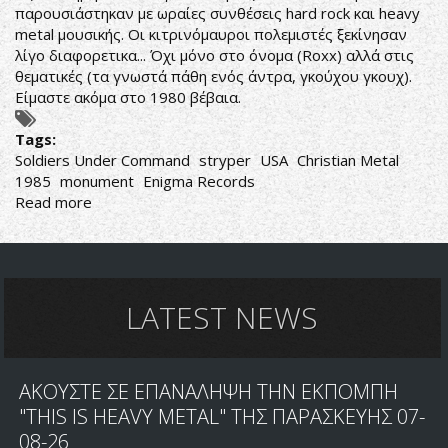
παρουσιάστηκαν με ωραίες συνθέσεις hard rock και heavy
metal μουσικής. Οι κιτρινόμαυροι πολεμιστές ξεκίνησαν
λίγο διαφορετικα... Όχι μόνο στο όνομα (Roxx) αλλά στις
θεματικές (τα γνωστά πάθη ενός άντρα, γκούχου γκουχ).
Είμαστε ακόμα στο 1980 βέβαια.
Tags:
Soldiers Under Command
stryper
USA
Christian Metal
1985
monument
Enigma Records
Read more
about
Stryper-
Soldiers
Under
Command
LATEST NEWS
ΑΚΟΥΣΤΕ ΣΕ ΕΠΑΝΑΛΗΨΗ ΤΗΝ ΕΚΠΟΜΠΗ
"THIS IS HEAVY METAL" ΤΗΣ ΠΑΡΑΣΚΕΥΗΣ 07-
08-26