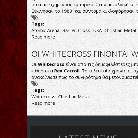
"THIS
πιο επιτυχημένους εμπορικά. Στην μεταλλική κοιν
IS
Ξεκίνησαν το 1983, και σύντομα κυκλοφόρησαν το 
HEAVY
METAL"
Tags:
ΤΗΣ
Atomic Arena
Barren Cross
USA
Christian Metal
ΤΡΙΤΗΣ
Read more
about
17/05/22
ΧΡΙΣΤΙΑΝΟΙ
IRON
OI WHITECROSS ΓΙΝΟΝΤΑΙ W
MAIDEN
ΜΕΡΟΣ
Οι
Whitecross
είναι από τις δημοφιλέστερες μπ
1
κιθαρίστα
Rex Carroll
. Τα τελευταία χρόνια οι 
ανακοίνωσε πως το συγκρότημα θα μετονομαστε
Tags:
Whitecross
Christian Metal
Read more
about
OI
WHITECROSS
ΓΙΝΟΝΤΑΙ
WHITECROSS
2.0