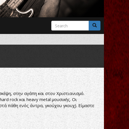
Search
form
Search
σκέψη, στην αγάπη και στον Χριστιανισμό.
rd rock και heavy metal μουσικής. Οι
ωστά πάθη ενός άντρα, γκούχου γκουχ). Είμαστε