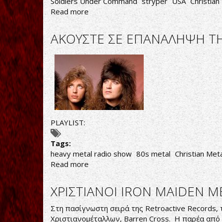
Soldiers Under Command
stryper
USA
Christian
Read more
about
Stryper-
Soldiers
ΑΚΟΥΣΤΕ ΣΕ ΕΠΑΝΑΛΗΨΗ ΤΗΝ
Under
Command
PLAYLIST:
Tags:
heavy metal radio show
80s metal
Christian Met
Read more
about
ΑΚΟΥΣΤΕ
ΣΕ
ΧΡΙΣΤΙΑΝΟΙ IRON MAIDEN Μ
ΕΠΑΝΑΛΗΨΗ
ΤΗΝ
Στη πασίγνωστη σειρά της Retroactive Records,
ΕΚΠΟΜΠΗ
Χριστιανομέταλλων, Barren Cross. Η παρέα από 