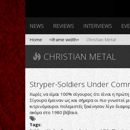
NEWS
REVIEWS
INTERVIEWS
EV
Home
<iframe width=
Christian Metal
CHRISTIAN METAL
Stryper-Soldiers Under Co
Χωρίς να είμαι 100% σίγουρος ότι είναι η πρώτη
Σίγουρα έμειναν ως και σήμερα οι πιο γνωστοί μ
κιτρινόμαυροι πολεμιστές ξεκίνησαν λίγο διαφορ
ακόμα στο 1980 βέβαια.
Tags: