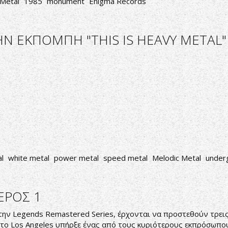
 Metal
1985
monument
Enigma Records
 ΕΚΠΟΜΠΗ "THIS IS HEAVY METAL" 
al
white metal
power metal
speed metal
Melodic Metal
under
ΕΡΟΣ 1
 την Legends Remastered Series, έρχονται να προστεθούν τρε
το Los Angeles υπήρξε ένας από τους κυριότερους εκπρόσωπους