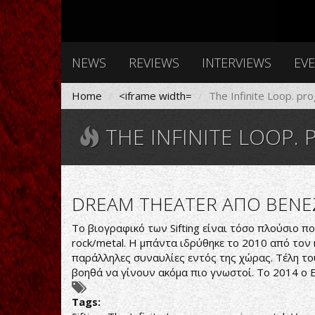
NEWS
REVIEWS
INTERVIEWS
EV
Home
<iframe width=
The Infinite Loop. pr
THE INFINITE LOOP.
DREAM THEATER ΑΠΟ ΒΕΝΕ
Το βιογραφικό των Sifting είναι τόσο πλούσιο π
rock/metal. Η μπάντα ιδρύθηκε το 2010 από τον 
παράλληλες συναυλίες εντός της χώρας. Τέλη του 
βοηθά να γίνουν ακόμα πιο γνωστοί. Το 2014 ο Ed
Tags: