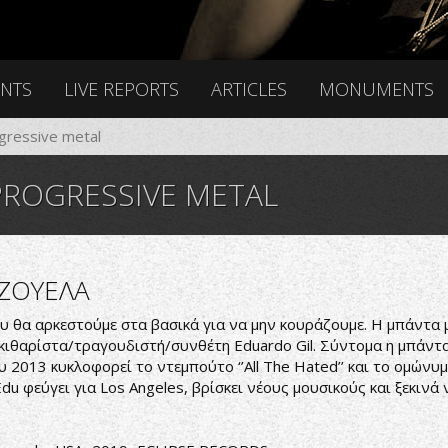
ENTS
LIVE REPORTS
ARTICLES
MONUMENTS
ogressive metal
 PROGRESSIVE METAL
ΖΟΥΕΛΑ
ου θα αρκεστούμε στα βασικά για να μην κουράζουμε. Η μπάντα 
κιθαρίστα/τραγουδιστή/συνθέτη Eduardo Gil. Σύντομα η μπάντα
2013 κυκλοφορεί το ντεμπούτο ‘’All The Hated’’ και το ομώνυμο
u φεύγει για Los Angeles, βρίσκει νέους μουσικούς και ξεκινά 