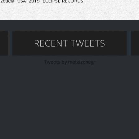
zouela
USA
2019
ECLIPSE RECORDS
RECENT TWEETS
Tweets by metalzonegr