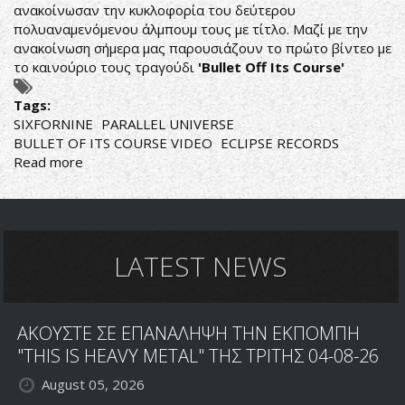
ανακοίνωσαν την κυκλοφορία του δεύτερου
πολυαναμενόμενου άλμπουμ τους με τίτλο. Μαζί με την
ανακοίνωση σήμερα μας παρουσιάζουν το πρώτο βίντεο με
το καινούριο τους τραγούδι
'
Bullet
Off
Its
Course'
Tags:
SIXFORNINE
PARALLEL UNIVERSE
BULLET OF ITS COURSE VIDEO
ECLIPSE RECORDS
Read more
about
SIXFORNINE
PARALLEL
UNIVERSE'S
BULLET
OF
LATEST NEWS
IT'S
COURSE
VIDEO
ΑΚΟΥΣΤΕ ΣΕ ΕΠΑΝΑΛΗΨΗ ΤΗΝ ΕΚΠΟΜΠΗ
RELEASED
"THIS IS HEAVY METAL" ΤΗΣ ΤΡΙΤΗΣ 04-08-26
August 05, 2026