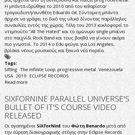
Η μπάντα ιδρύθηκε το 2010 από τον κιθαρίστα/
τραγουδιστή/συνθέτη Eduardo Gil. Σύντομα η μπάντα
άρχισε να γράφει το δικό της υλικό δίνοντας παράλληλες
συναυλίες εντός της χώρας. Τέλη του 2013 κυκλοφορεί το
ντεμπούτο ‘’All The Hated’’ και το ομώνυμο single μπαίνει
στο παιχνίδι Rock Band και τους βοηθά να γίνουν ακόμα
πιο γνωστοί. Το 2014 ο Edu φεύγει για Los Angeles,
βρίσκει νέους μουσικούς και ξεκινά νέα πορεία.
Tags:
Sifting
The Infinite Loop. progressive metal
Venezouela
USA
2019
ECLIPSE RECORDS
Read more
about
DREAM
THEATER
SIXFORNINE PARALLEL UNIVERSE'S
ΑΠΟ
BULLET OF IT'S COURSE VIDEO
ΒΕΝΕΖΟΥΕΛΑ
RELEASED
Οι αγαπημένοι
SiXforNinE
του
Φώτη
Benardo
μετά από
την εύρεση δισκογραφικής στέγης στην Eclipse Records