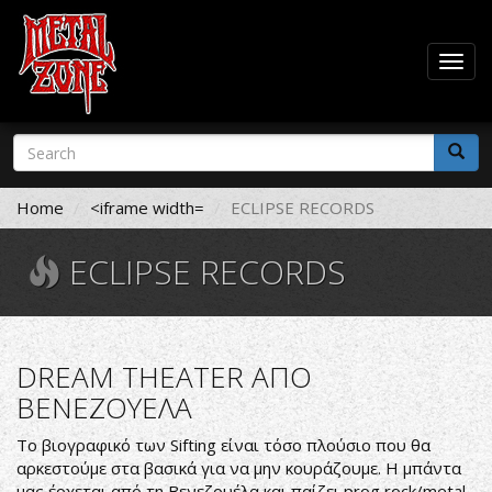
Togg
navig
Skip
Search
to
form
main
Search
content
Home
<iframe width=
ECLIPSE RECORDS
ECLIPSE RECORDS
DREAM THEATER ΑΠΟ
ΒΕΝΕΖΟΥΕΛΑ
Το βιογραφικό των Sifting είναι τόσο πλούσιο που θα
αρκεστούμε στα βασικά για να μην κουράζουμε. Η μπάντα
μας έρχεται από τη Βενεζουέλα και παίζει prog rock/metal.