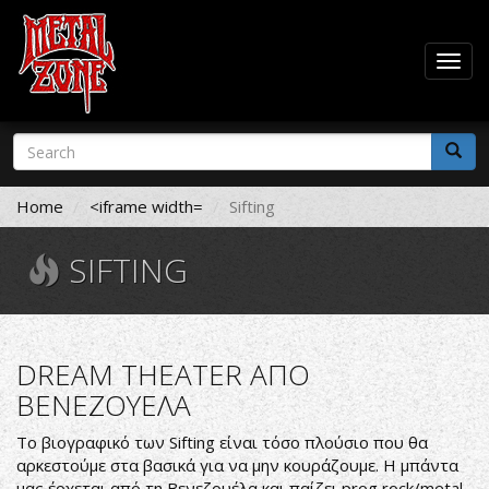
Togg
navig
Skip
Search
to
form
main
Search
content
Home
<iframe width=
Sifting
SIFTING
DREAM THEATER ΑΠΟ
ΒΕΝΕΖΟΥΕΛΑ
Το βιογραφικό των Sifting είναι τόσο πλούσιο που θα
αρκεστούμε στα βασικά για να μην κουράζουμε. Η μπάντα
μας έρχεται από τη Βενεζουέλα και παίζει prog rock/metal.