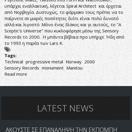
υπάρχει εναλλακτική, λέγεται Spiral Architect και έρχεται
από Νορβηγία. Δυστυχώς, το φάρμακο τους πρέπει να το
παίρνετε σε μικρές ποσότητες διότι είναι πολύ δυνατό
αλλά και λιγοστό. Μόνο ένας δίσκος και γι αυτούς, το ‘’A
Sceptic’s Universe’’ που κυκλοφόρησε μέσω της Sensory
Records το 2000. Η μπάντα βέβαια προ υπήρχε. Ήδη από
το 1993 η παρέα των Lars K.
Tags:
Technical
progressive metal
Norway
2000
Sensory Records
monument
Manitou
Read more
about
Spiral
Architect-
A
Sceptic's
Universe
LATEST NEWS
ΑΚΟΥΣΤΕ ΣΕ ΕΠΑΝΑΛΗΨΗ ΤΗΝ ΕΚΠΟΜΠΗ