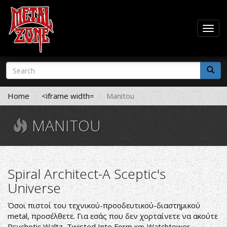
Togg
navig
Skip
Search
to
form
main
Search
content
Home
<iframe width=
Manitou
MANITOU
Spiral Architect-A Sceptic's
Universe
Όσοι πιστοί του τεχνικού-προοδευτικού-διαστημικού
metal, προσέλθετε. Για εσάς που δεν χορταίνετε να ακούτε
Psychotic Waltz, Twisted Into Form και Watchtower,