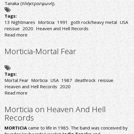
Tanaka (πλήκτρα/φωνή).
Tags:
13 Nightmares
Morticia
1991
goth rock/heavy metal
USA
reissue
2020
Heaven and Hell Records
Read more
about
Morticia-
13
Morticia-Mortal Fear
Nightmares
Tags:
Mortal Fear
Morticia
USA
1987
deathrock
reissue
Heaven and Hell Records
2020
Read more
about
Morticia-
Mortal
Morticia on Heaven And Hell
Fear
Records
MORTICIA
came to life in 1985. The band was conceived by