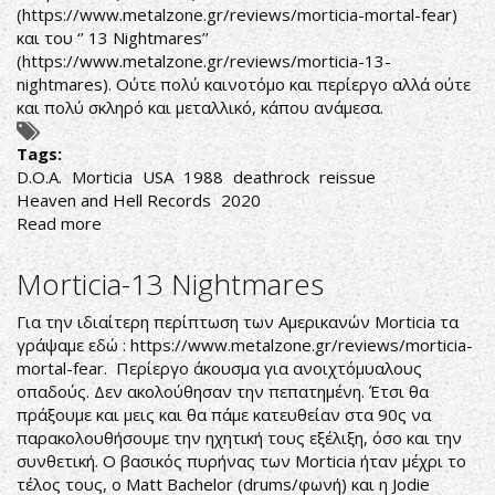
(
https://www.metalzone.gr/reviews/morticia-mortal-fear
)
και του ‘’ 13 Nightmares’’
(
https://www.metalzone.gr/reviews/morticia-13-
nightmares
). Ούτε πολύ καινοτόμο και περίεργο αλλά ούτε
και πολύ σκληρό και μεταλλικό, κάπου ανάμεσα.
Tags:
D.O.A.
Morticia
USA
1988
deathrock
reissue
Heaven and Hell Records
2020
Read more
about
Morticia-
D.O.A.
Morticia-13 Nightmares
Για την ιδιαίτερη περίπτωση των Αμερικανών Morticia τα
γράψαμε εδώ :
https://www.metalzone.gr/reviews/morticia-
mortal-fear
. Περίεργο άκουσμα για ανοιχτόμυαλους
οπαδούς. Δεν ακολούθησαν την πεπατημένη. Έτσι θα
πράξουμε και μεις και θα πάμε κατευθείαν στα 90ς να
παρακολουθήσουμε την ηχητική τους εξέλιξη, όσο και την
συνθετική. Ο βασικός πυρήνας των Morticia ήταν μέχρι το
τέλος τους, ο Matt Bachelor (drums/φωνή) και η Jodie