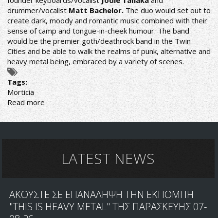
founder keyboards/vocalist
Jodie Tanaka
and
drummer/vocalist
Matt Bachelor.
The duo would set out to
create dark, moody and romantic music combined with their
sense of camp and tongue-in-cheek humour. The band
would be the premier goth/deathrock band in the Twin
Cities and be able to walk the realms of punk, alternative and
heavy metal being, embraced by a variety of scenes.
Tags:
Morticia
Read more
about
Morticia
on
Heaven
And
Hell
LATEST NEWS
Records
ΑΚΟΥΣΤΕ ΣΕ ΕΠΑΝΑΛΗΨΗ ΤΗΝ ΕΚΠΟΜΠΗ
"THIS IS HEAVY METAL" ΤΗΣ ΠΑΡΑΣΚΕΥΗΣ 07-