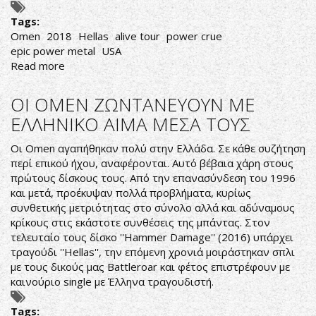
Tags:
Omen
2018
Hellas
alive tour
power crue
epic power metal
USA
Read more
about
ΟΙ
OMEN
ΟΙ OMEN ΖΩΝΤΑΝΕΥΟΥΝ ΜΕ
ΕΛΛΑΔΑ,
ΕΛΛΗΝΙΚΟ ΑΙΜΑ ΜΕΣΑ ΤΟΥΣ
ΕΣΥ
ΣΠΙΤΙ;
Οι Omen αγαπήθηκαν πολύ στην Ελλάδα. Σε κάθε συζήτηση
περί επικού ήχου, αναφέρονται. Αυτό βέβαια χάρη στους
πρώτους δίσκους τους. Από την επανασύνδεση του 1996
και μετά, προέκυψαν πολλά προβλήματα, κυρίως
συνθετικής μετριότητας στο σύνολο αλλά και αδύναμους
κρίκους στις εκάστοτε συνθέσεις της μπάντας. Στον
τελευταίο τους δίσκο ''Hammer Damage'' (2016) υπάρχει
τραγούδι ''Hellas'', την επόμενη χρονιά μοιράστηκαν σπλι
με τους δικούς μας Battleroar και φέτος επιστρέφουν με
καινούριο single με Έλληνα τραγουδιστή.
Tags: