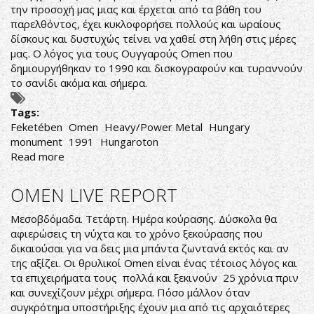
την προσοχή μας μιας και έρχεται από τα βάθη του
παρελθόντος, έχει κυκλοφορήσει πολλούς και ωραίους
δίσκους και δυστυχώς τείνει να χαθεί στη λήθη στις μέρες
μας. Ο λόγος για τους Ουγγαρούς Omen που
δημιουργήθηκαν το 1990 και δισκογραφούν και τυραννούν
το σανίδι ακόμα και σήμερα.
Tags:
Feketében
Omen
Heavy/Power Metal
Hungary
monument
1991
Hungaroton
Read more
about
Omen-
Feketében
OMEN LIVE REPORT
Μεσοβδόμαδα. Τετάρτη. Ημέρα κούρασης. Δύσκολα θα
αφιερώσεις τη νύχτα και το χρόνο ξεκούρασης που
δικαιούσαι για να δεις μια μπάντα ζωντανά εκτός και αν
της αξίζει. Οι θρυλικοί Omen είναι ένας τέτοιος λόγος και
τα επιχειρήματα τους πολλά και ξεκινούν 25 χρόνια πριν
και συνεχίζουν μέχρι σήμερα. Πόσο μάλλον όταν
συγκρότημα υποστήριξης έχουν μια από τις αρχαιότερες