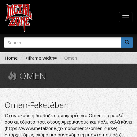
Togg
navig
Skip
Search
to
form
main
Search
content
Home
<iframe width=
Omen
OMEN
Omen-Feketében
Όταν ακούς ή διαβάζεις αναφορές για Omen, το μυαλό
σου αυτόματα πάει στους Αμερικανούς και πολυ καλά κάνει
(
https://www.metalzone.gr/monuments/omen-curse
).
Υπάρχει όμως ακόμα μια συνονόματη μπάντα που αξίζει