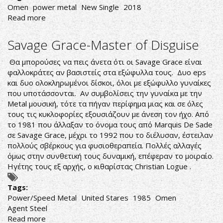
Omen
power metal
New Single
2018
Read more
about
ΟΙ
OMEN
Savage Grace-Master of Disguise
ΖΩΝΤΑΝΕΥΟΥΝ
ΜΕ
Θα μπορούσες να πεις άνετα ότι οι Savage Grace είναι
ΕΛΛΗΝΙΚΟ
φαλλοκράτες αν βασιστείς στα εξώφυλλα τους. Δυο eps
ΑΙΜΑ
και δυο ολοκληρωμένοι δίσκοι, όλοι με εξώφυλλο γυναίκες
ΜΕΣΑ
που υποτάσσονται. Αν συμβολίσεις την γυναίκα με την
ΤΟΥΣ
Metal μουσική, τότε τα πήγαν περίφημα μιας και σε όλες
τους τις κυκλοφορίες εξουσιάζουν με άνεση τον ήχο. Από
το 1981 που άλλαξαν το όνομα τους από Marquis De Sade
σε Savage Grace, μέχρι το 1992 που το διέλυσαν, έστειλαν
πολλούς σβέρκους για φυσιοθεραπεία. Πολλές αλλαγές
όμως στην συνθετική τους δυναμική, επέφεραν το μοιραίο.
Ηγέτης τους εξ αρχής, ο κιθαρίστας Christian Logue .
Tags:
Power/Speed Metal
United Stares
1985
Omen
Agent Steel
Read more
about