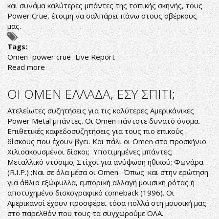
και συνάμα καλύτερες μπάντες της τοπικής σκηνής, τους
Power Crue, έτοιμη να σαλπάρει πάνω στους σβέρκους
μας.
Tags:
Omen
power crue
Live Report
Read more
about
OMEN
LIVE
ΟΙ OMEN ΕΛΛΑΔΑ, ΕΣΥ ΣΠΙΤΙ;
REPORT
Ατελείωτες συζητήσεις για τις καλύτερες Αμερικάνικες
Power Metal μπάντες. Οι Omen πάντοτε δυνατό όνομα.
Επιθετικές καφεδοσυζητήσεις για τους πιο επικούς
δίσκους που έχουν βγει. Και πάλι οι Omen στο προσκήνιο.
Χιλιοακουσμένοι δίσκοι; Υποτιμημένες μπάντες;
Μεταλλικό ντύσιμο; Στίχοι για ανύψωση ηθικού; Φωνάρα
(R.I.P.) ;Ναι σε όλα μέσα οι Omen. Όπως και στην ερώτηση
για άθλια εξώφυλλα, εμπορική αλλαγή μουσική ρότας ή
αποτυχημένο δισκογραφικό comeback (1996). Οι
Αμερικανοί έχουν προσφέρει τόσα πολλά στη μουσική μας
στο παρελθόν που τους τα συγχωρούμε ΟΛΑ.