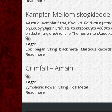
Read more
about
ΥΠΟΚΑΤΑΣΤΑΤΟ
AMON
Kampfar-Mellom skogkledde 
AMARTH
Αν και οι Kampfar ήταν, είναι και θα είναι η μ
δημιουργήθηκε η μπάντα, τα ετερόκλητα γούστα 
blackster της υπόθεσης, ο Thomas ο πιο κλασσι
Tags:
Epic
pagan
viking
black metal
Malicious Records
Read more
about
Kampfar-
Mellom
Crimfall – Amain
skogkledde
aaser
Tags:
Symphonic Power
viking
Folk Metal
Read more
about
Crimfall
–
Amain