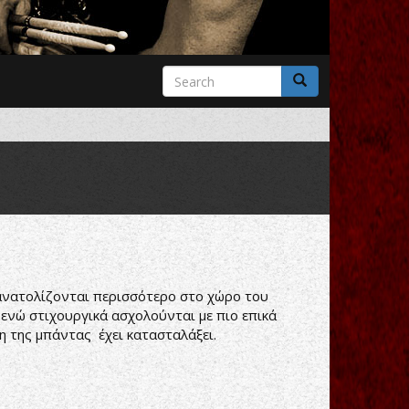
Search
form
Search
σανατολίζονται περισσότερο στο χώρο του
 ενώ στιχουργικά ασχολούνται με πιο επικά
η της μπάντας έχει κατασταλάξει.