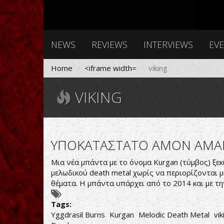
NEWS
REVIEWS
INTERVIEWS
EV
Home
<iframe width=
viking
VIKING
ΥΠΟΚΑΤΑΣΤΑΤΟ AMON AMA
Μια νέα μπάντα με το όνομα Kurgan (τύμβος) ξε
μελωδικού death metal χωρίς να περιορίζονται μ
θέματα. Η μπάντα υπάρχει από το 2014 και με τ
Tags:
Yggdrasil Burns
Kurgan
Melodic Death Metal
vik