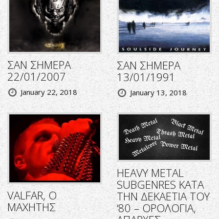
ΣΑΝ ΣΗΜΕΡΑ
ΣΑΝ ΣΗΜΕΡΑ
22/01/2007
13/01/1991
January 22, 2018
January 13, 2018
HEAVY METAL
SUBGENRES ΚΑΤΑ
VALFAR, Ο
ΤΗΝ ΔΕΚΑΕΤΙΑ ΤΟΥ
ΜΑΧΗΤΗΣ
‘80 – ΟΡΟΛΟΓΙΑ,