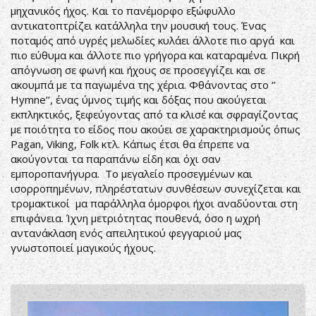
μηχανικός ήχος. Και το πανέμορφο εξώφυλλο
αντικατοπτρίζει κατάλληλα την μουσική τους. Ένας
ποταμός από υγρές μελωδίες κυλάει άλλοτε πιο αργά και
πιο εύθυμα και άλλοτε πιο γρήγορα και καταραμένα. Πικρή
απόγνωση σε φωνή και ήχους σε προσεγγίζει και σε
ακουμπά με τα παγωμένα της χέρια. Φθάνοντας στο ‘’
Hymne’’, ένας ύμνος τιμής και δόξας που ακούγεται
εκπληκτικός, ξεφεύγοντας από τα κλισέ και σφραγίζοντας
με ποιότητα το είδος που ακούει σε χαρακτηρισμούς όπως
Pagan, Viking, Folk κτλ. Κάπως έτσι θα έπρεπε να
ακούγονται τα παραπάνω είδη και όχι σαν
εμποροπανήγυρα. Το μεγαλείο προσεγμένων και
ισορροπημένων, πληρέστατων συνθέσεων συνεχίζεται και
τρομακτικοί μα παράλληλα όμορφοι ήχοι αναδύονται στη
επιφάνεια. Ίχνη μετριότητας πουθενά, όσο η ωχρή
αντανάκλαση ενός απειλητικού φεγγαριού μας
γνωστοποιεί μαγικούς ήχους.