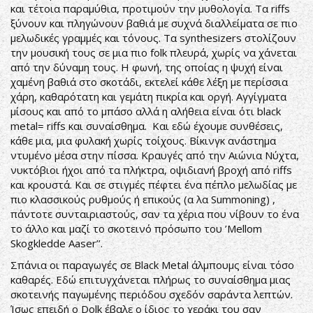
και τέτοια παραμύθια, προτιμούν την μυθολογία. Τα riffs
ξύνουν και πληγώνουν βαθιά με συχνά διαλλείματα σε πιο
μελωδικές γραμμές και τόνους. Τα synthesizers στολίζουν
την μουσική τους σε μια πιο folk πλευρά, χωρίς να χάνεται
από την δύναμη τους. Η φωνή, της οποίας η ψυχή είναι
χαμένη βαθιά στο σκοτάδι, εκτελεί κάθε λέξη με περίσσια
χάρη, καθαρότατη και γεμάτη πικρία και οργή. Αγγίγματα
μίσους και από το μπάσο αλλά η αλήθεια είναι ότι black
metal= riffs και συναίσθημα. Και εδώ έχουμε συνθέσεις,
κάθε μια, μια φυλακή χωρίς τοίχους. Βίκινγκ ανάστημα
ντυμένο μέσα στην πίσσα. Κραυγές από την Αιώνια Νύχτα,
νυκτόβιοι ήχοι από τα πλήκτρα, οψιδιανή βροχή από riffs
και κρουστά. Και σε στιγμές πέφτει ένα πέπλο μελωδίας με
πιο κλασσικούς ρυθμούς ή επικούς (α λα Summoning) ,
πάντοτε συνταιριαστούς, σαν τα χέρια που νίβουν το ένα
το άλλο και μαζί το σκοτεινό πρόσωπο του ’Mellom
Skogkledde Aaser’’.
Σπάνια οι παραγωγές σε Black Metal άλμπουμς είναι τόσο
καθαρές. Εδώ επιτυγχάνεται πλήρως το συναίσθημα μιας
σκοτεινής παγωμένης περιόδου σχεδόν σαράντα λεπτών.
Ίσως επειδή ο Dolk έβαλε ο ίδιος το χεράκι του σαν