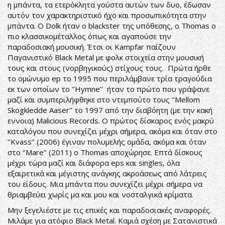
η μπάντα, τα ετερόκλητα γούστα αυτών των δυο, έδωσαν
αυτόν τον χαρακτηριστικό ήχο και προσωπικότητα στην
μπάντα. Ο Dolk ήταν ο blackster της υπόθεσης, ο Thomas ο
πιο κλασσικομέταλλος όπως και αγαπούσε την
παραδοσιακή μουσική. Έτσι οι Kampfar παίζουν
Παγανιστικό Black Metal με φολκ στοιχεία στην μουσική
τους και στους (νορβηγικούς) στίχους τους. Πρώτα ήρθε
το ομώνυμο ep το 1995 που περιλάμβανε τρία τραγούδια
εκ των οποίων το ‘’Hymne’’ ήταν το πρώτο που γράψανε
μαζί και συμπεριλήφθηκε στο ντεμπούτο τους ‘’Mellom
Skogkledde Aaser’’ το 1997 από την διαβόητη (με την κακή
εννοια) Malicious Records. Ο πρώτος δίσκαρος ενός μακρύ
καταλόγου που συνεχίζει μέχρι σήμερα, ακόμα και όταν στο
‘’Kvass’’ (2006) έγιναν πολυμελής ομάδα, ακόμα και όταν
στο ‘’Mare’’ (2011) o Thomas αποχώρησε. Επτά δίσκους
μέχρι τώρα μαζί και διάφορα eps και singles, όλα
εξαιρετικά και μέγιστης ανάγκης ακροάσεως από λάτρεις
του είδους. Μια μπάντα που συνεχίζει μέχρι σήμερα να
θριαμβεύει χωρίς μα και μου και νοσταλγικά κρίματα.
Μην ξεγελιέστε με τις επικές και παραδοσιακές αναφορές.
Μιλάμε για ατόφιο Black Metal. Καμιά σχέση με Σατανιστικά