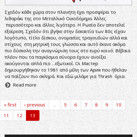
Σχεδόν κάθε χώρα στον πλανήτη έχει προσφέρει το
λιθαράκι της στο Μεταλλικό Οικοδόμημα. Άλλες
περισσότερο και άλλες λιγότερο. Η Ρωσία δεν αποτελεί
εξαίρεση. Σχεδόν ότι βγήκε στην δεκαετία των 80ς είχαν
λογότυπο, τίτλο δίσκου, ονομασίες τραγουδιών αλλά και
στίχους στη μητρική τους γλώσσα και αυτό έκανε ακόμα
πιο δύσκολη την αναγνώριση τους στο ευρύ κοινό. Βέβαια
πλέον που τα παγκόσμια σύνορα έχουν ανοίξει
ακούγονται απλά πιο …εξωτικοί. Οι Мастер
δημιουργήθηκαν το 1981 από μέλη των Ария που ήθελαν
να παίζουν πιο σκληρά. Και εδώ μιλάμε για Thrash όρια.
Read more
« first
‹ previous
…
5
6
7
8
9
10
11
12
13