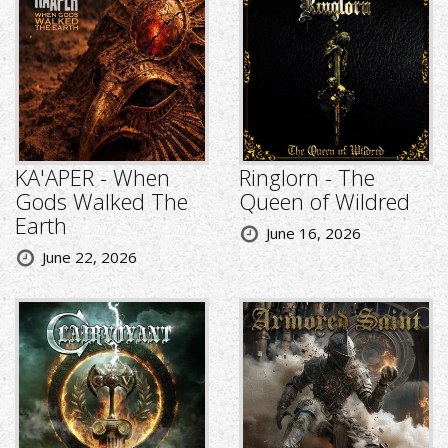
KA'APER - When
Ringlorn - The
Gods Walked The
Queen of Wildred
Earth
June 16, 2026
June 22, 2026