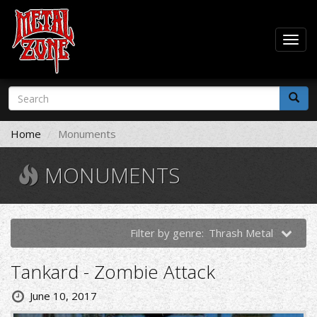
Togg
navig
Skip
Search
to
form
main
Search
content
Home
Monuments
MONUMENTS
Filter by genre:
Thrash Metal
Tankard - Zombie Attack
June 10, 2017