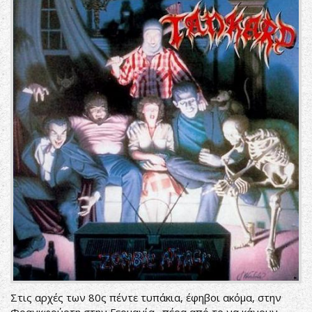
Στις αρχές των 80ς πέντε τυπάκια, έφηβοι ακόμα, στην