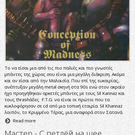
Το να είσαι μια από τις πιο παλιές και πιο γνωστές
μπάντες της χώρας σου είναι μια μεγάλη διάκριση. Ακόμα
και αν είσαι από την Μαλαισία. Που επί της ευκαιρίας,
ανέπτυξαν μεγάλη metal σκηνή στα 90s ενώ στον ακραίο
ήχο προηγήθηκαν αρκετές μπάντες με τους Sil Kannaz και
τους thrashάδες F.T.G. να είναι οι πρώτοι που τα
κυκλοφόρησαν σε cd από μια τοπική εταιρία. Sil Khannaz
λοιπόν, το Κρυμμένο Τέρας, μια αναφορά στον Σατανά.
Read more
Мастер - С петлёй на шее