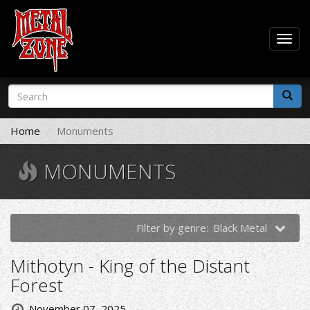
Togg
navig
Skip
Search
to
form
main
Search
content
Home
Monuments
MONUMENTS
Filter by genre:
Black Metal
Mithotyn - King of the Distant
Forest
November 07, 2025