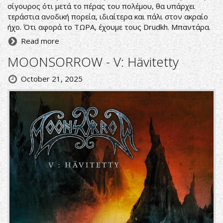
σίγουρος ότι μετά το πέρας του πολέμου, θα υπάρχει
τεράστια ανοδική πορεία, ιδιαίτερα και πάλι στον ακραίο
ήχο. Ότι αφορά το ΤΩΡΑ, έχουμε τους Drudkh. Μπαντάρα.
Read more
MOONSORROW - V: Hävitetty
October 21, 2025