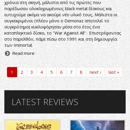
χρόνια στη σκηνή, μάλιστα από τις πρώτες που
παρέδωσαν ολοκληρωμένους black metal δίσκους και
ευτυχούμε ακόμα να ακούμε νέο υλικό τους. Μάλιστα οι
συγκεκριμένοι (πλέον μόνο ο Demonaz αποτελεί το
συγκρότημα) κυκλοφόρησαν μέσα στο έτος ένα
καταπληκτικό δίσκο, το ''War Against All''. Επιστρέφοντας
στο παρελθόν, πάμε πίσω στο 1991 και στη δημιουργία
των Immortal.
Read more
1
2
3
4
5
6
7
8
next ›
last »
LATEST REVIEWS