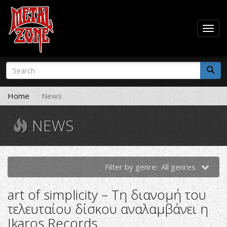
Togg
navig
Skip
Search
to
form
main
Search
content
Home
News
NEWS
Filter by genre:
All genres
art of simplicity – Τη διανομή του
τελευταίου δίσκου αναλαμβάνει η
Ikaros Records