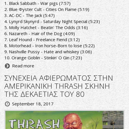
1. Black Sabbath - War pigs (7:57)
2. Blue Φyster Cult - Cities On Flame (5:19)
3. AC-DC - The Jack (5:47)
4. Lynyrd Skynyrd - Saturday Night Special (5:23)
5. Molly Hatchet - Beatin' The Odds (3:16)
6. Nazareth - Hair of the Dog (4:09)
7. Leaf Hound - Freelance Fiend (3:12)
8. Motorhead - Iron horse-Born to lose (5:22)
9. Nashville Pussy - Hate and whiskey (3:06)
10. Orange Goblin - Stinkin' O Gin (7:23)
Read more
ΣΥΝΕΧΕΙΑ ΑΦΙΕΡΩΜΑΤΟΣ ΣΤΗΝ
ΑΜΕΡΙΚΑΝΙΚΗ THRASH ΣΚΗΝΗ
ΤΗΣ ΔΕΚΑΕΤΙΑΣ ΤΟΥ 80
September 18, 2017