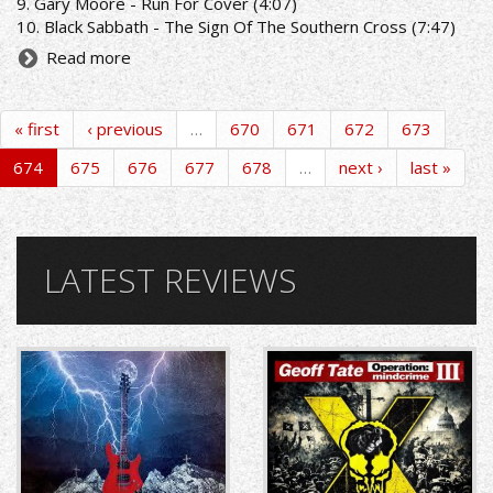
9. Gary Moore - Run For Cover (4:07)
10. Black Sabbath - The Sign Of The Southern Cross (7:47)
Read more
« first
‹ previous
…
670
671
672
673
674
675
676
677
678
…
next ›
last »
LATEST REVIEWS