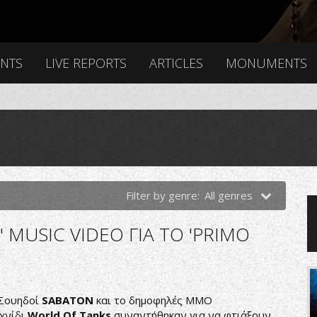
ENTS
LIVE REPORTS
ARTICLES
MONUMENTS
Filter by genre:
All genres
 MUSIC VIDEO ΓΙΑ ΤΟ 'PRIMO
 Σουηδοί
SABATON
και το δημοφηλές MMO
χνίδι
World
Of
Tanks
συναντήθηκαν για να φτιάξουν