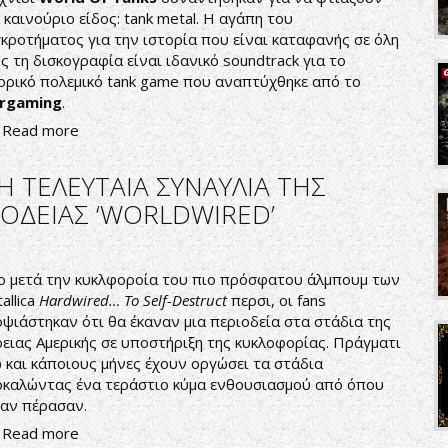
 καινούριο είδος: tank metal. Η αγάπη του
κροτήματος για την ιστορία που είναι καταφανής σε όλη
ς τη δισκογραφία είναι ιδανικό soundtrack για το
ορικό πολεμικό tank game που αναπτύχθηκε από το
rgaming
.
Read more
Η ΤΕΛΕΥΤΑΙΑ ΣΥΝΑΥΛΙΑ ΤΗΣ
ΙΟΔΕΙΑΣ ‘WORLDWIRED’
ο μετά την κυκλφοροία του πιο πρόσφατου άλμπουμ των
allica
Hardwired… To Self-Destruct
περσι, οι fans
ψιάστηκαν ότι θα έκαναν μια περιοδεία στα στάδια της
ειας Αμερικής σε υποστήριξη της κυκλοφορίας. Πράγματι
 και κάποιους μήνες έχουν οργώσει τα στάδια
καλώντας ένα τεράστιο κύμα ενθουσιασμού από όπου
 αν πέρασαν.
Read more