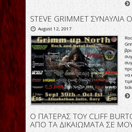
STEVE GRIMMET ΣΥΝΑΥΛΙΑ 
August 12, 2017
Roc
Gri
βρι
συγ
συγ
προ
να 
τιμ
tic
Ο ΠΑΤΕΡΑΣ ΤΟΥ CLIFF BUR
ΑΠΟ ΤΑ ΔΙΚΑΙΩΜΑΤΑ ΣΕ ΜΟ