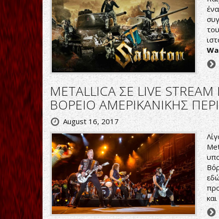
ένα
συγ
του
ιστ
Wa
METALLICA ΣΕ LIVE STREAM 
ΒΟΡΕΙΟ ΑΜΕΡΙΚΑΝΙΚΗΣ ΠΕΡ
August 16, 2017
Λίγ
Met
υπο
Βόρ
εδώ
προ
και