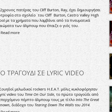
2χρονος πατέρας του Cliff Burton, Ray, έχει δημιουργήσει
τροφία στο σχολείο του Cliff Burton, Castro Valley High
ool με τα χρήματα που λαμβάνει από τα πνευματικά
αιώματα των άλμπουμ που έπαιζε ο γιός του.
Read more
Ο ΤΡΑΓΟΥΔΙ ΣΕ LYRIC VIDEO
Σουηδοί μελωδικοί rockers
H.E.A.T.
μόλις κυκλοφόρησαν
lyric video του
Time On Our Side
, το πρώτο τραγούδι από
επερχόμενο πέμπτο άλμπουμ τους με τίτλο
Into The Great
known
, διάδοχο του
Tearing Down The Walls του 2014
.
Read more