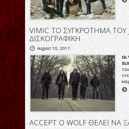
VIMIC ΤΟ ΣΥΓΚΡΟΤΗΜΑ ΤΟΥ 
ΔΙΣΚΟΓΡΑΦΙΚΗ
August 10, 2017
Οι
SL
του
ντε
και
ACCEPT O WOLF ΘΕΛΕΙ ΝΑ Ξ