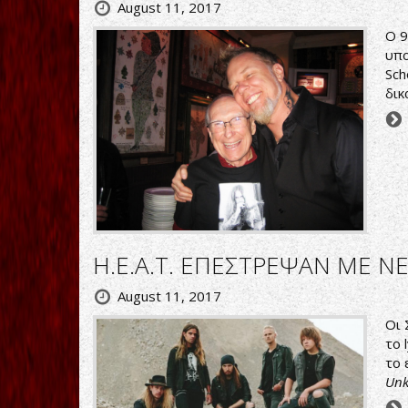
August 11, 2017
Ο 9
υπο
Sch
δικ
H.E.A.T. ΕΠΕΣΤΡΕΨΑΝ ΜΕ ΝΕ
August 11, 2017
Οι 
το 
το 
Un