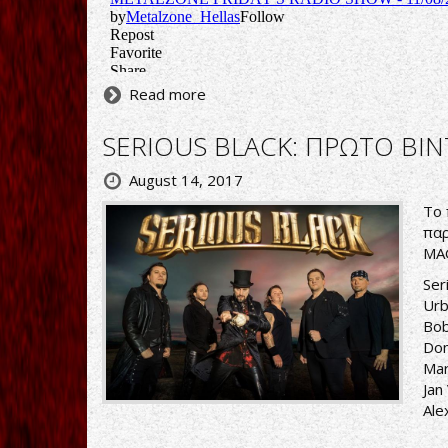
Read more
SERIOUS BLACK: ΠΡΩΤΟ Β
August 14, 2017
Το 
παρ
MAG
Ser
Urb
Bob
Dom
Mar
Jan
Ale