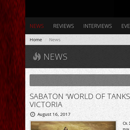
NEWS
REVIEWS
INTERVIEWS
EV
Home
News
NEWS
SABATON 'WORLD OF TANKS'
VICTORIA
August 16, 2017
Οι
παι