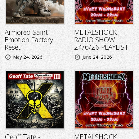
Armored Saint -
METALSHOCK
Emotion Factory
RADIO SHOW
Reset
24/6/26 PLAYLIST
May 24, 2026
June 24, 2026
Geoff Tate -
METALSHOCK