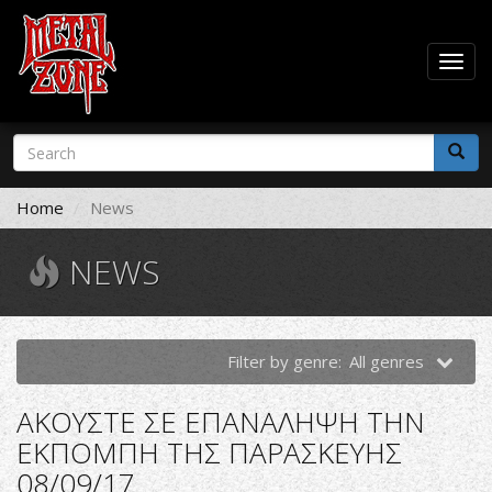
Togg
navig
Skip
Search
to
form
main
Search
content
Home
News
NEWS
Filter by genre:
All genres
ΑΚΟΥΣΤΕ ΣΕ ΕΠΑΝΑΛΗΨΗ ΤΗΝ
ΕΚΠΟΜΠΗ ΤΗΣ ΠΑΡΑΣΚΕΥΗΣ
08/09/17