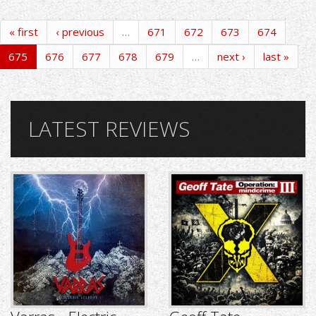
« first
‹ previous
…
671
672
673
674
675
676
677
678
679
…
next ›
last »
LATEST REVIEWS