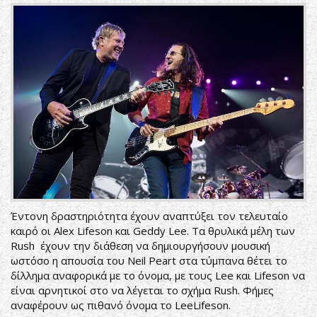
Έντονη δραστηριότητα έχουν αναπτύξει τον τελευταίο
καιρό οι Alex Lifeson και Geddy Lee. Τα θρυλικά μέλη των
Rush έχουν την διάθεση να δημιουργήσουν μουσική
ωστόσο η απουσία του Neil Peart στα τύμπανα θέτει το
δίλλημα αναφορικά με το όνομα, με τους Lee και Lifeson να
είναι αρνητικοί στο να λέγεται το σχήμα Rush. Φήμες
αναφέρουν ως πιθανό όνομα το LeeLifeson.