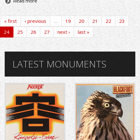
Read more
« first
‹ previous
…
19
20
21
22
23
24
25
26
27
next ›
last »
LATEST MONUMENTS