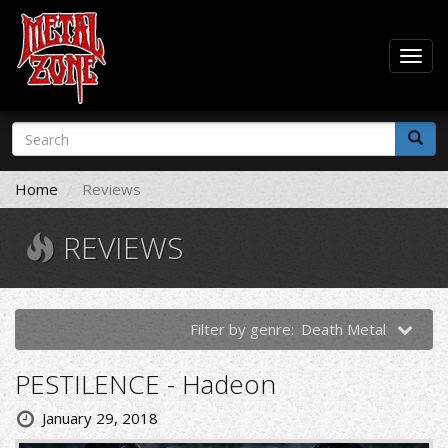
Togg
navig
Skip
Search
to
form
main
Search
content
Home
Reviews
REVIEWS
Filter by genre:
Death Metal
PESTILENCE - Hadeon
January 29, 2018