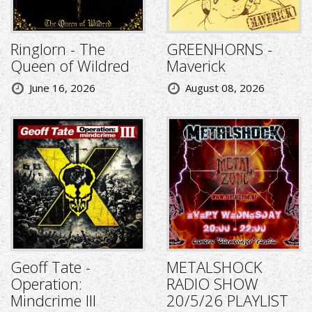
Ringlorn - The
GREENHORNS -
Queen of Wildred
Maverick
June 16, 2026
August 08, 2026
Geoff Tate -
METALSHOCK
Operation:
RADIO SHOW
Mindcrime III
20/5/26 PLAYLIST