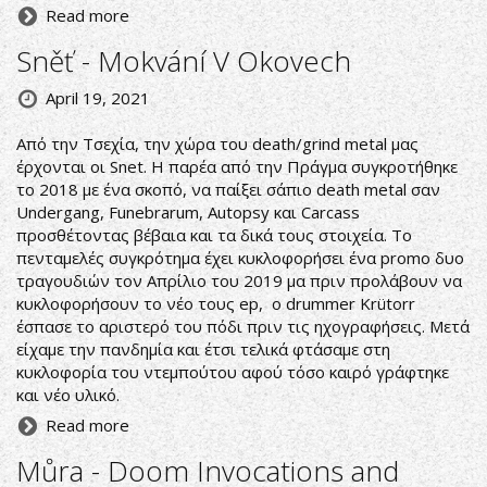
Read more
Sněť - Mokvání V Okovech
April 19, 2021
Από την Τσεχία, την χώρα του death/grind metal μας
έρχονται οι Snet. Η παρέα από την Πράγμα συγκροτήθηκε
το 2018 με ένα σκοπό, να παίξει σάπιο death metal σαν
Undergang, Funebrarum, Autopsy και Carcass
προσθέτοντας βέβαια και τα δικά τους στοιχεία. Το
πενταμελές συγκρότημα έχει κυκλοφορήσει ένα promo δυο
τραγουδιών τον Απρίλιο του 2019 μα πριν προλάβουν να
κυκλοφορήσουν το νέο τους ep, o drummer Krütorr
έσπασε το αριστερό του πόδι πριν τις ηχογραφήσεις. Μετά
είχαμε την πανδημία και έτσι τελικά φτάσαμε στη
κυκλοφορία του ντεμπούτου αφού τόσο καιρό γράφτηκε
και νέο υλικό.
Read more
Můra - Doom Invocations and