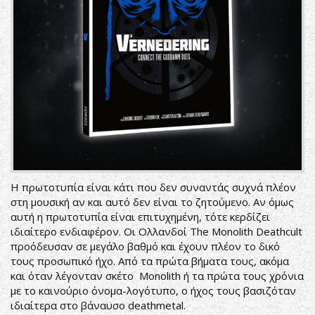
Η πρωτοτυπία είναι κάτι που δεν συναντάς συχνά πλέον
στη μουσική αν και αυτό δεν είναι το ζητούμενο. Αν όμως
αυτή η πρωτοτυπία είναι επιτυχημένη, τότε κερδίζει
ιδιαίτερο ενδιαφέρον. Οι Ολλανδοί The Monolith Deathcult
προόδευσαν σε μεγάλο βαθμό και έχουν πλέον το δικό
τους προσωπικό ήχο. Από τα πρώτα βήματα τους, ακόμα
και όταν λέγονταν σκέτο Monolith ή τα πρώτα τους χρόνια
με το καινούριο όνομα-λογότυπο, ο ήχος τους βασιζόταν
ιδιαίτερα στο βάναυσο deathmetal.