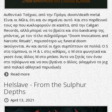
Αυθεντικό Τσέχικο, από την Πράγα, doom/death metal.
Είναι οι Můra, ότι και αν σημαίνει αυτό. Και στο παρθενικό
τους ep που κυκλοφορούν σε κασέτα, από την Caligari
Records, αλλά μπορεί να το βρείτε και στο bandcamp της
μπάντας, με τον τίτλο σιδηρόδρομο ‘’Doom Invocations and
Narcotic Rituals’’, περισσότερο ως funeral doom
ακούγονται. Αν και αυτοί οι ήχοι συμπίπτουν σε πολλά. Ο S
στα τύμπανα, οι H & L στις κιθάρες, ο M στα φωνητικά και
γκεστ ένας άλλος M στο μπάσο. Άντε να ζητάς τον έναν
στο τηλέφωνο και να σου βγαίνει ο άλλος. (κλεμμένο το jog
από παλαιό αθλητικό περιοδικό).
Read more
Helslave - From the Sulphur
Depths
April 13, 2021