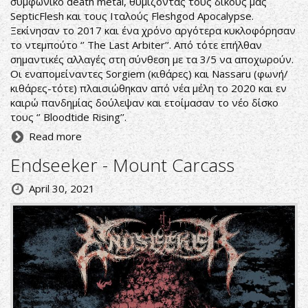
συμφωνικό death metal, θυμίζοντας τους δικούς μας
SepticFlesh και τους Ιταλούς Fleshgod Apocalypse.
Ξεκίνησαν το 2017 και ένα χρόνο αργότερα κυκλοφόρησαν
το ντεμπούτο ‘’ The Last Arbiter’’. Από τότε επήλθαν
σημαντικές αλλαγές στη σύνθεση με τα 3/5 να αποχωρούν.
Οι εναπομείναντες Sorgiem (κιθάρες) και Nassaru (φωνή/
κιθάρες-τότε) πλαισιώθηκαν από νέα μέλη το 2020 και εν
καιρώ πανδημίας δούλεψαν και ετοίμασαν το νέο δίσκο
τους ‘’ Bloodtide Rising’’.
Read more
Endseeker - Mount Carcass
April 30, 2021