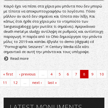
Καιρό έχει να πέσει στα χέρια μου μπάντα που δεν μπορώ
με τίποτα να αποκρυπτογραφήσω το λογότυπο. Πόσο
μάλλον αν αυτό δεν σημαίνει και τίποτα σαν λέξη. Και
κάπως έτσι ήρθε στα χέρια μου το ντεμπούτο των
Sanguisugabogg (μην ρωτάτε τι σημαίνει). Αμερικάνικο
death metal με sludgy αντίληψη σε ρυθμούς και αντίστοιχη
παραγωγή. Η παρέα από το Ohio δημιούργησε την μπάντα
μόλις το 2019 και καπάκι έβγαλε το demo (digipak) cd
‘’Pornographic Seizures’’. H Century Media είδε κάτι
σημαντικό σε αυτή την μπάντα και τους υπέγραψε.
Read more
« first
‹ previous
…
4
5
6
7
8
9
10
11
12
…
next ›
last »
LATEST MONUMENTS