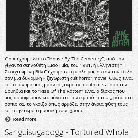
Όσοι έχουμε δει το ‘’House By The Cemetery’’, από τον
γίγαντα σκηνοθέτη Lucio Fulci, του 1981, ή Ελληνιστή ‘’Η
Στοιχειωμένη Βίλα’’ έχουμε στο μυαλό μας αυτόν τον τίτλο
σαν μια δυναμική – ξεχωριστή cult horror movie. Όμως είναι
και το όνομα μιας μπάντας ακραίου death metal από την
Σουηδία και το ‘’Rise Of The Rotten’’ είναι ο δίσκος που
μας προσφέρουν και μάλιστα το ντεμπούτο τους, μέσα στο
σάπιο και το γκρίζο όπως αρμόζει στην άγρια φύση τους
και στην ακραία μουσική τους χροιά.
Read more
Sanguisugabogg - Tortured Whole