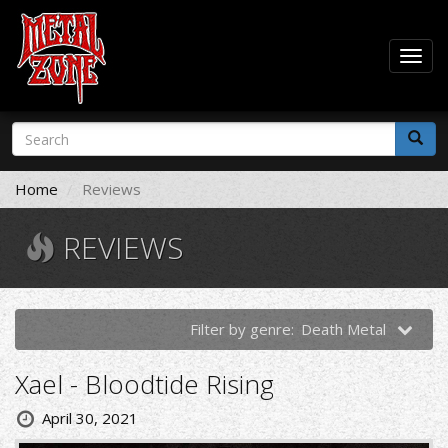
Togg
navig
Skip
Search
to
form
main
Search
content
Home
Reviews
REVIEWS
Filter by genre:
Death Metal
Xael - Bloodtide Rising
April 30, 2021