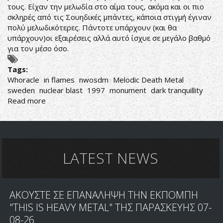
τους. Είχαν την μελωδία στο αίμα τους, ακόμα και οι πιο
σκληρές από τις Σουηδικές μπάντες, κάποια στιγμή έγιναν
πολύ μελωδικότερες. Πάντοτε υπάρχουν (και θα
υπάρχουν)οι εξαιρέσεις αλλά αυτό ίσχυε σε μεγάλο βαθμό
για τον μέσο όσο.
Tags:
Whoracle
in flames
nwosdm
Melodic Death Metal
sweden
nuclear blast
1997
monument
dark tranquillity
Read more
about
In
Flames-
Whoracle
LATEST NEWS
ΑΚΟΥΣΤΕ ΣΕ ΕΠΑΝΑΛΗΨΗ ΤΗΝ ΕΚΠΟΜΠΗ
"THIS IS HEAVY METAL" ΤΗΣ ΠΑΡΑΣΚΕΥΗΣ 07-
08-26