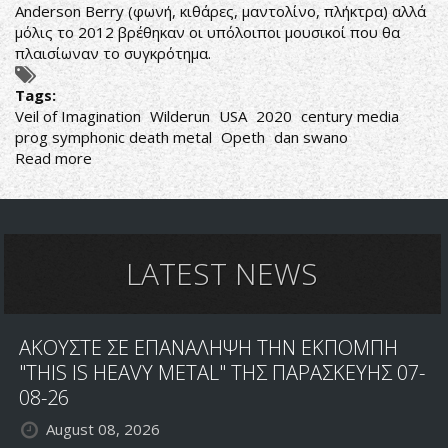
Anderson Berry (φωνή, κιθάρες, μαντολίνο, πλήκτρα) αλλά
μόλις το 2012 βρέθηκαν οι υπόλοιποι μουσικοί που θα
πλαισίωναν το συγκρότημα.
Tags:
Veil of Imagination
Wilderun
USA
2020
century media
prog symphonic death metal
Opeth
dan swano
Read more
about
Wilderun-
Veil
of
Imagination
LATEST NEWS
ΑΚΟΥΣΤΕ ΣΕ ΕΠΑΝΑΛΗΨΗ ΤΗΝ ΕΚΠΟΜΠΗ
"THIS IS HEAVY METAL" ΤΗΣ ΠΑΡΑΣΚΕΥΗΣ 07-
08-26
August 08, 2026