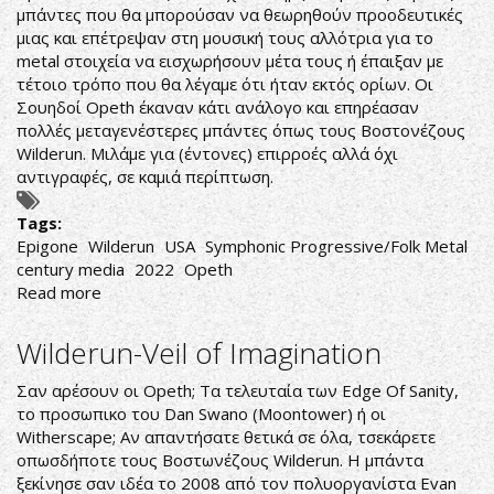
μπάντες που θα μπορούσαν να θεωρηθούν προοδευτικές
μιας και επέτρεψαν στη μουσική τους αλλότρια για το
metal στοιχεία να εισχωρήσουν μέτα τους ή έπαιξαν με
τέτοιο τρόπο που θα λέγαμε ότι ήταν εκτός ορίων. Οι
Σουηδοί Opeth έκαναν κάτι ανάλογο και επηρέασαν
πολλές μεταγενέστερες μπάντες όπως τους Βοστονέζους
Wilderun. Μιλάμε για (έντονες) επιρροές αλλά όχι
αντιγραφές, σε καμιά περίπτωση.
Tags:
Epigone
Wilderun
USA
Symphonic Progressive/Folk Metal
century media
2022
Opeth
Read more
about
Wilderun-
Epigone
Wilderun-Veil of Imagination
Σαν αρέσουν οι Opeth; Τα τελευταία των Edge Of Sanity,
το προσωπικο του Dan Swano (Moontower) ή οι
Witherscape; Αν απαντήσατε θετικά σε όλα, τσεκάρετε
οπωσδήποτε τους Βοστωνέζους Wilderun. Η μπάντα
ξεκίνησε σαν ιδέα το 2008 από τον πολυοργανίστα Evan