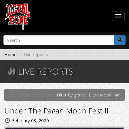
Togg
navig
Skip
Search
to
form
main
Search
content
Home
Live reports
LIVE REPORTS
Filter by genre:
Black Metal
Under The Pagan Moon Fest II
February 03, 2020