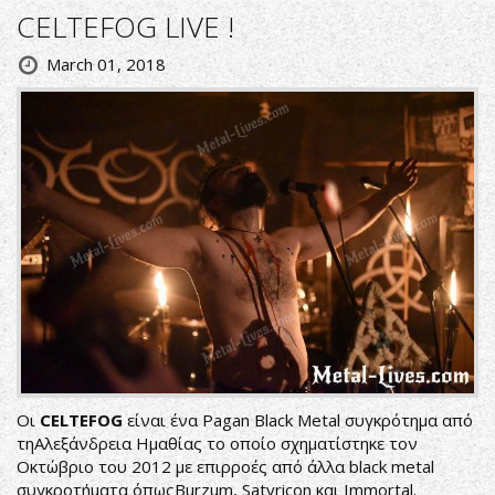
CELTEFOG LIVE !
March 01, 2018
Οι
CELTEFOG
είναι ένα Pagan Black Metal συγκρότημα από
τηΑλεξάνδρεια Ημαθίας το οποίο σχηματίστηκε τoν
Οκτώβριο του 2012 με επιρροές από άλλα black metal
συγκροτήματα όπωςBurzum, Satyricon και Immortal.