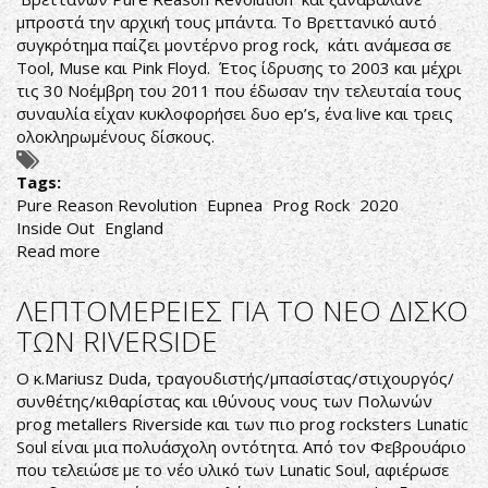
μπροστά την αρχική τους μπάντα. Το Βρεττανικό αυτό
συγκρότημα παίζει μοντέρνο prog rock, κάτι ανάμεσα σε
Tool, Muse και Pink Floyd. Έτος ίδρυσης το 2003 και μέχρι
τις 30 Νοέμβρη του 2011 που έδωσαν την τελευταία τους
συναυλία είχαν κυκλοφορήσει δυο ep’s, ένα live και τρεις
ολοκληρωμένους δίσκους.
Tags:
Pure Reason Revolution
Eupnea
Prog Rock
2020
Inside Out
England
Read more
about
ΜΟΝΤΕΡΝΟ
ΑΤΜΟΣΦΑΙΡΙΚΟ
ΛΕΠΤΟΜΕΡΕΙΕΣ ΓΙΑ ΤΟ ΝΕΟ ΔΙΣΚΟ
PROG
ΤΩΝ RIVERSIDE
ROCK
Ο κ.Mariusz Duda, τραγουδιστής/μπασίστας/στιχουργός/
συνθέτης/κιθαρίστας και ιθύνους νους των Πολωνών
prog metallers Riverside και των πιο prog rocksters Lunatic
Soul είναι μια πολυάσχολη οντότητα. Από τον Φεβρουάριο
που τελειώσε με το νέο υλικό των Lunatic Soul, αφιέρωσε