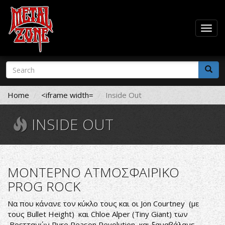
Togg
navig
Skip
Search
to
form
main
Search
content
Home
<iframe width=
Inside Out
INSIDE OUT
ΜΟΝΤΕΡΝΟ ΑΤΜΟΣΦΑΙΡΙΚΟ
PROG ROCK
Να που κάνανε τον κύκλο τους και οι Jon Courtney (με
τους Bullet Height) και Chloe Alper (Tiny Giant) των
Βρεττανών Pure Reason Revolution και ξαναβάλανε