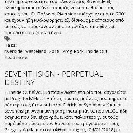
την δημιουργικότητα του πλέον στους Riverside εξ
όλοκλήρου και φτάνει ο καιρός να καρπωθούμε τους
κόπους του. Οι Πολωνοί Riverside υπάρχουν από το 2001
και έχουν ήδη κυκλοφορήσει έξι δίσκους με κάποιους από
αυτούς να προσκυνουνται από χιλιάδες οπαδών του
προοδευτικού (metal) ήχου.
Tags:
riverside
wasteland
2018
Prog Rock
Inside Out
Read more
about
ΛΕΠΤΟΜΕΡΕΙΕΣ
ΓΙΑ
SEVENTHSIGN - PERPETUAL
ΤΟ
DESTINY
ΝΕΟ
ΔΙΣΚΟ
Η Inside Out είναι μια πασίγνωστη εταιρία που ασχολείται
ΤΩΝ
με Prog Rock/Metal. Από τις πρώτες μπάντες που πήρε στο
RIVERSIDE
ρόστερ τους ήταν οι Ιταλοί Eldrich, οι Symphony X και οι
Seventhsign. Αγαπημένη prog metal μπάντα που νιώθω ήδη
άσχημα που δεν είχα γράψει κάτι παλιότερα γι αυτούς
παρά μόνο τώρα με τον θάνατο του τραγουδιστή τους
Gregory Analla που σκοτώθηκε προχτές (04/01/2018) με