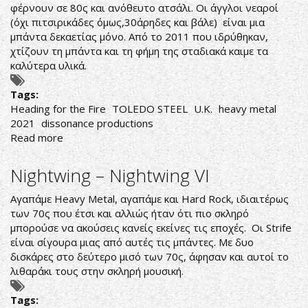
φέρνουν σε 80ς και ανόθευτο ατσάλι. Οι άγγλοι νεαροί
(όχι πιτσιρικάδες όμως,30άρηδες και βάλε) είναι μια
μπάντα δεκαετίας μόνο. Από το 2011 που ιδρύθηκαν,
χτίζουν τη μπάντα και τη φήμη της σταδιακά καιμε τα
καλύτερα υλικά.
Tags:
Heading for the Fire
TOLEDO STEEL
U.K.
heavy metal
2021
dissonance productions
Read more
about
Toledo
Steel-
Nightwing ‎– Nightwing VI
Heading
for
Αγαπάμε Heavy Metal, αγαπάμε και Hard Rock, ιδιαιτέρως
the
των 70ς που έτσι και αλλιώς ήταν ότι πιο σκληρό
Fire
μπορούσε να ακούσεις κανείς εκείνες τις εποχές. Οι Strife
είναι σίγουρα μιας από αυτές τις μπάντες. Με δυο
δισκάρες στο δεύτερο μισό των 70ς, άφησαν και αυτοί το
λιθαράκι τους στην σκληρή μουσική.
Tags: