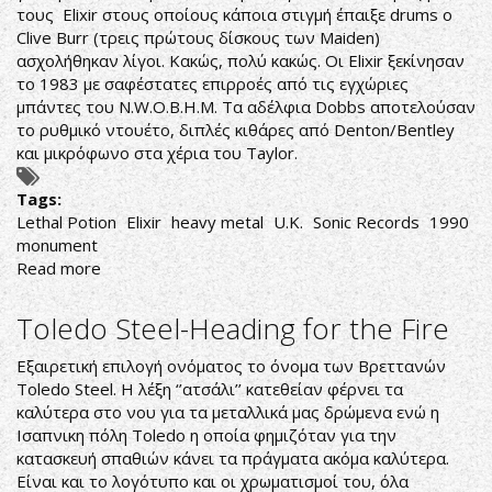
τους Elixir στους οποίους κάποια στιγμή έπαιξε drums ο
Clive Burr (τρεις πρώτους δίσκους των Maiden)
ασχολήθηκαν λίγοι. Κακώς, πολύ κακώς. Οι Elixir ξεκίνησαν
το 1983 με σαφέστατες επιρροές από τις εγχώριες
μπάντες του N.W.O.B.H.M. Τα αδέλφια Dobbs αποτελούσαν
το ρυθμικό ντουέτο, διπλές κιθάρες από Denton/Bentley
και μικρόφωνο στα χέρια του Taylor.
Tags:
Lethal Potion
Elixir
heavy metal
U.K.
Sonic Records
1990
monument
Read more
about
Elixir-
Lethal
Toledo Steel-Heading for the Fire
Potion
Εξαιρετική επιλογή ονόματος το όνομα των Βρεττανών
Toledo Steel. Η λέξη ‘’ατσάλι’’ κατεθείαν φέρνει τα
καλύτερα στο νου για τα μεταλλικά μας δρώμενα ενώ η
Ισαπνικη πόλη Toledo η οποία φημιζόταν για την
κατασκευή σπαθιών κάνει τα πράγματα ακόμα καλύτερα.
Είναι και το λογότυπο και οι χρωματισμοί του, όλα