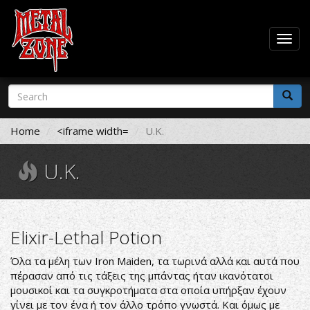
Togg
navig
Skip
Search
to
form
main
Search
content
Home
<iframe width=
U.K.
U.K.
Elixir-Lethal Potion
Όλα τα μέλη των Iron Maiden, τα τωρινά αλλά και αυτά που
πέρασαν από τις τάξεις της μπάντας ήταν ικανότατοι
μουσικοί και τα συγκροτήματα στα οποία υπήρξαν έχουν
γίνει με τον ένα ή τον άλλο τρόπο γνωστά. Και όμως με