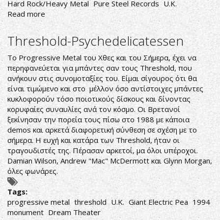
Hard Rock/Heavy Metal
Pure Steel Records
U.K.
Read more
about
FILTH
HOUNDS
Threshold-Psychedelicatessen
OF
HADES
Το Progressive Metal του Χθες και του Σήμερα, έχει να
περηφανεύεται για μπάντες σαν τους Threshold, που
ανήκουν στις συνομοταξίες του. Είμαι σίγουρος ότι θα
είναι τιμώμενο και στο μέλλον όσο αντίστοιχες μπάντες
κυκλοφορούν τόσο ποιοτικούς δίσκους και δίνοντας
κορυφαίες συναυλίες ανά τον κόσμο. Οι Βρετανοί
ξεκίνησαν την πορεία τους πίσω στο 1988 με κάποια
demos και αρκετά διαφορετική σύνθεση σε σχέση με το
σήμερα. Η ευχή και κατάρα των Threshold, ήταν οι
τραγουδιστές της. Πέρασαν αρκετοί, μα όλοι υπέροχοι.
Damian Wilson, Andrew "Mac" McDermott και Glynn Morgan,
όλες φωνάρες.
Tags:
progressive metal
threshold
U.K.
Giant Electric Pea
1994
monument
Dream Theater