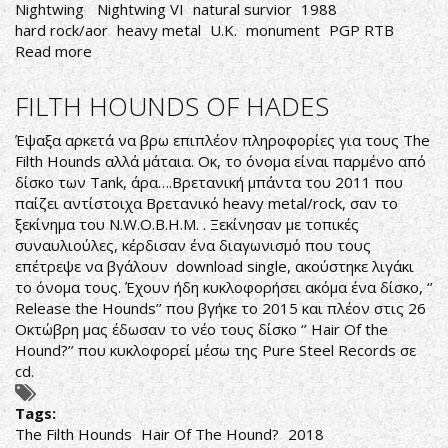
Nightwing ‎
Nightwing VI
natural survior
1988
hard rock/aor
heavy metal
U.K.
monument
PGP RTB
Read more
about
Nightwing
‎–
FILTH HOUNDS OF HADES
Nightwing
VI
Έψαξα αρκετά να βρω επιπλέον πληροφορίες για τους The
Filth Hounds αλλά μάταια. Οκ, το όνομα είναι παρμένο από
δίσκο των Tank, άρα….Βρετανική μπάντα του 2011 που
παίζει αντίστοιχα Βρετανικό heavy metal/rock, σαν το
ξεκίνημα του N.W.O.B.H.M. . Ξεκίνησαν με τοπικές
συναυλιούλες, κέρδισαν ένα διαγωνισμό που τους
επέτρεψε να βγάλουν download single, ακούστηκε λιγάκι
το όνομα τους. Έχουν ήδη κυκλοφορήσει ακόμα ένα δίσκο, ‘’
Release the Hounds’’ που βγήκε το 2015 και πλέον στις 26
Οκτώβρη μας έδωσαν το νέο τους δίσκο ‘’ Hair Of the
Hound?’’ που κυκλοφορεί μέσω της Pure Steel Records σε
cd.
Tags:
The Filth Hounds
Hair Of The Hound?
2018