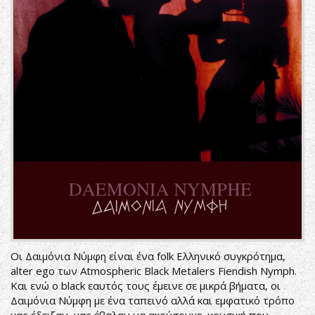
Οι Δαιμόνια Νύμφη είναι ένα folk Ελληνικό συγκρότημα,
alter ego των Atmospheric Black Metalers Fiendish Nymph.
Και ενώ ο black εαυτός τους έμεινε σε μικρά βήματα, οι
Δαιμόνια Νύμφη με ένα ταπεινό αλλά και εμφατικό τρόπο
μας έδειξαν, μας έβαλαν να ακούσουμε, μουσική που