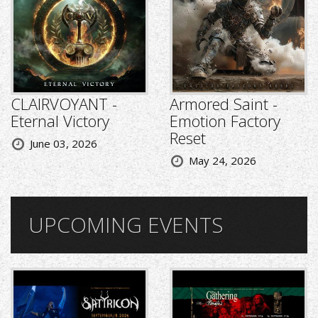
CLAIRVOYANT -
Armored Saint -
Eternal Victory
Emotion Factory
Reset
June 03, 2026
May 24, 2026
UPCOMING EVENTS