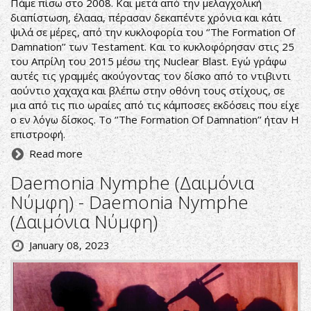
Πάμε πίσω στο 2008. Και μετά από την μελαγχολική
διαπίστωση, έλααα, πέρασαν δεκαπέντε χρόνια και κάτι
ψιλά σε μέρες, από την κυκλοφορία του ‘’The Formation Of
Damnation’’ των Testament. Και το κυκλοφόρησαν στις 25
του Απρίλη του 2015 μέσω της Nuclear Blast. Εγώ γράφω
αυτές τις γραμμές ακούγοντας τον δίσκο από το ντιβιντι
αούντιο χαχαχα και βλέπω στην οθόνη τους στίχους, σε
μια από τις πιο ωραίες από τις κάμποσες εκδόσεις που είχε
ο εν λόγω δίσκος. Το ‘’The Formation Of Damnation’’ ήταν Η
επιστροφή.
Read more
Daemonia Nymphe (Δαιμόνια
Νύμφη) - Daemonia Nymphe
(Δαιμόνια Νύμφη)
January 08, 2023