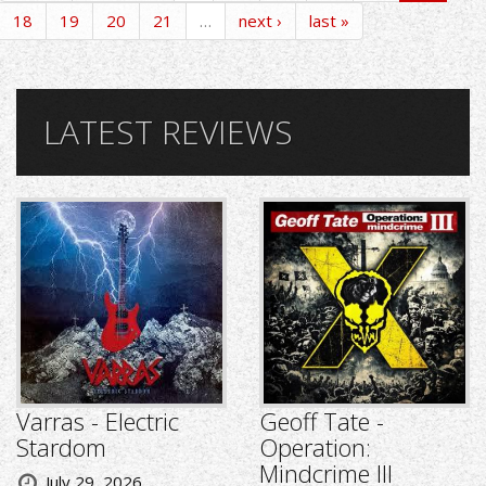
18
19
20
21
…
next ›
last »
LATEST REVIEWS
Varras - Electric
Geoff Tate -
Stardom
Operation:
Mindcrime III
July 29, 2026