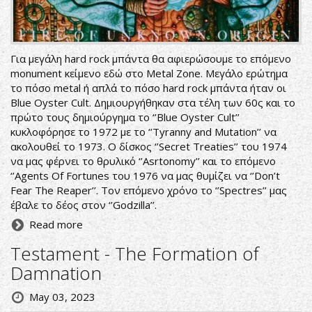
Για μεγάλη hard rock μπάντα θα αφιερώσουμε το επόμενο
monument κείμενο εδώ στο Metal Zone. Μεγάλο ερώτημα
το πόσο metal ή απλά το πόσο hard rock μπάντα ήταν οι
Blue Oyster Cult. Δημιουργήθηκαν στα τέλη των 60ς και το
πρώτο τους δημιούργημα το ‘’Blue Oyster Cult’’
κυκλοφόρησε το 1972 με το ‘’Tyranny and Mutation’’ να
ακολουθεί το 1973. Ο δίσκος ‘’Secret Treaties’’ του 1974
να μας φέρνει το θρυλικό ‘’Asrtonomy’’ και το επόμενο
‘’Agents Of Fortunes του 1976 να μας θυμίζει να ‘’Don’t
Fear The Reaper’’. Τον επόμενο χρόνο το ‘’Spectres’’ μας
έβαλε το δέος στον ‘’Godzilla’’.
Read more
Testament - The Formation of
Damnation
May 03, 2023