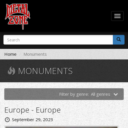
Togg
navig
Skip
Search
to
form
main
Search
content
Home
Monuments
MONUMENTS
Filter by genre:
All genres
Europe - Europe
September 29, 2023