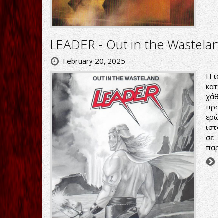
LEADER - Out in the Wastela
February 20, 2025
Η ι
κα
χάθ
πρ
ερώ
ιστ
σε
παρ