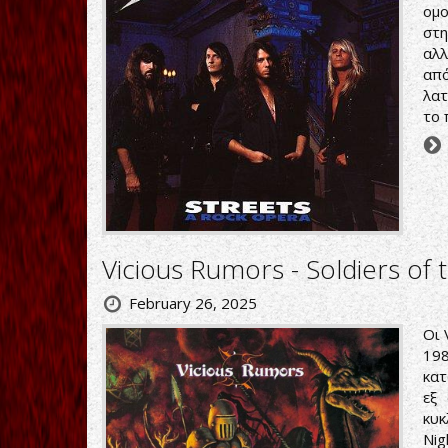
ομο
στη
αλλ
από
λατ
το 
Vicious Rumors - Soldiers of 
February 26, 2025
Οι 
19
κατ
εξ
κυκ
Nig