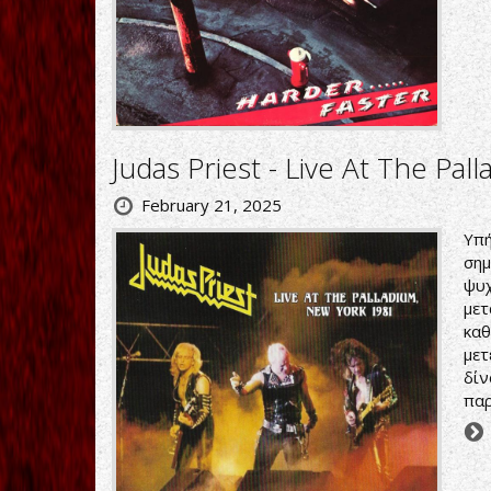
Judas Priest - Live At The Pa
February 21, 2025
Υπ
ση
ψυ
με
καθ
με
δί
παρ