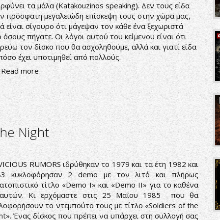
ρφύνει τα μάλα (Katakouzinos speaking). Δεν τους είδα
ν πρόσφατη μεγαλειώδη επίσκεψη τους στην χώρα μας,
ά είναι σίγουρο ότι μάγεψαν τον κάθε ένα ξεχωριστά
 όσους πήγατε. Οι λόγοι αυτού του κείμενου είναι ότι
ρεύω τον δίσκο που θα ασχοληθούμε, αλλά και γιατί είδα
πόσο έχει υποτιμηθεί από πολλούς.
Read more
the Night
VICIOUS RUMORS ιδρύθηκαν το 1979 και τα έτη 1982 και
83 κυκλοφόρησαν 2 demo με τον λιτό και πλήρως
ατοπιστικό τίτλο «Demo I» και «Demo ΙΙ» για το καθένα
 αυτών. Κι ερχόμαστε στις 25 Μαΐου 1985 που θα
λοφορήσουν το ντεμπούτο τους με τίτλο «Soldiers of the
ht». Ένας δίσκος που πρέπει να υπάρχει στη συλλογή σας