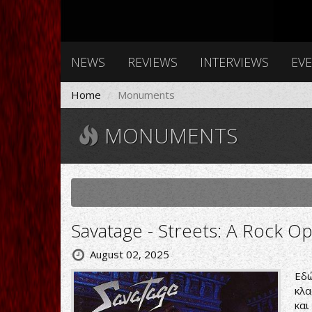
NEWS
REVIEWS
INTERVIEWS
EV
Home
Monuments
MONUMENTS
Savatage - Streets: A Rock O
August 02, 2025
Εδώ
κλα
και