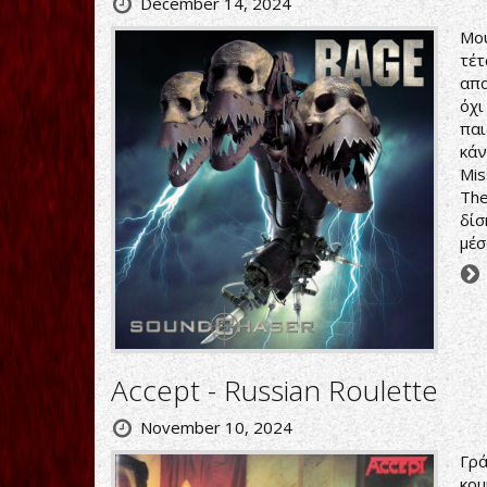
December 14, 2024
Μου
τέτ
απα
όχι
παι
κάν
Mis
The
δίσ
μέσ
Accept - Russian Roulette
November 10, 2024
Γρά
κομ