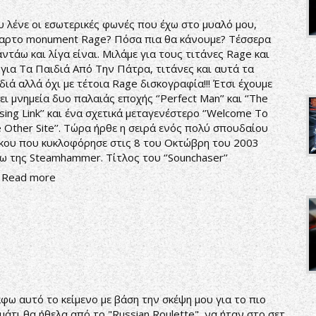
 λένε οι εσωτερικές φωνές που έχω στο μυαλό μου,
αρτο monument Rage? Πόσα πια θα κάνουμε? Τέσσερα
ντάω και λίγα είναι. Μιλάμε για τους τιτάνες Rage και
 για Τα Παιδιά Από Την Πάτρα, τιτάνες και αυτά τα
διά αλλά όχι με τέτοια Rage δισκογραφία!!! Έτσι έχουμε
ει μνημεία δυο παλαιάς εποχής ‘’Perfect Man’’ και ‘’The
sing Link’’ και ένα σχετικά μεταγενέστερο ‘’Welcome To
 Other Site’’. Τώρα ήρθε η σειρά ενός πολύ σπουδαίου
κου που κυκλοφόρησε στις 8 του Οκτώβρη του 2003
ω της Steamhammer. Τίτλος του ‘’Sounchaser’’
Read more
φω αυτό το κείμενο με βάση την σκέψη μου για το πιο
μάτι θα ήθελα από το "Russian Roulette", να ήταν στο σετ