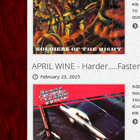
και
το 
ανε
APRIL WINE - Harder.....Faste
February 23, 2025
Κάπ
που
του
είν
και