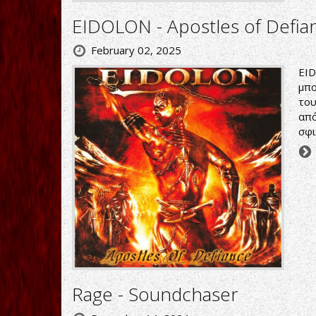
EIDOLON - Apostles of Defia
February 02, 2025
EI
μπο
του
απ
σφι
Rage - Soundchaser