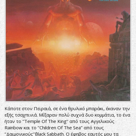
Κάποτε στον Πειραιά, σε ένα θρυλικό μπαράκι, έκαναν την
εξής τσαχπινιά. Μίξαραν πολύ συχνά δυο κομμάτια, το ένα
ήταν το ‘’Temple Of The King’’ από τους Αγγελικούς
Rainbow και το ‘’Children Of The Sea’’ από τους
‘’Δαιμονικούς’’΄Black Sabbath. Ο έφηβος εαυτός μου τα