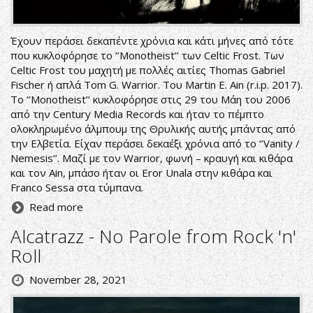
Έχουν περάσει δεκαπέντε χρόνια και κάτι μήνες από τότε
που κυκλοφόρησε το ‘’Monotheist’’ των Celtic Frost. Των
Celtic Frost του μαχητή με πολλές αιτίες Thomas Gabriel
Fischer ή απλά Tom G. Warrior. Του Martin E. Ain (r.i.p. 2017).
Το ‘’Monotheist’’ κυκλοφόρησε στις 29 του Μάη του 2006
από την Century Media Records και ήταν το πέμπτο
ολοκληρωμένο άλμπουμ της Θρυλικής αυτής μπάντας από
την Ελβετία. Είχαν περάσει δεκαέξι χρόνια από το ‘’Vanity /
Nemesis’’. Μαζί με τον Warrior, φωνή – κραυγή και κιθάρα
και τον Ain, μπάσο ήταν οι Eror Unala στην κιθάρα και
Franco Sessa στα τύμπανα.
Read more
Alcatrazz - No Parole from Rock 'n'
Roll
November 28, 2021