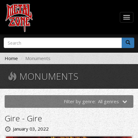
Togg
navig
Skip
Search
to
form
main
Search
content
Home
Monuments
MONUMENTS
Filter by genre:
All genres
Gire - Gire
January 03, 2022