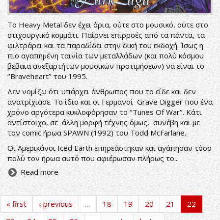
Το Heavy Metal δεν έχει όρια, ούτε στο μουσικό, ούτε στο
στιχουργικό κομμάτι. Παίρνει επιρροές από τα πάντα, τα
φιλτράρει και τα παραδίδει στην δική του εκδοχή. Ίσως η
πιο αγαπημένη ταινία των μεταλλάδων (και πολύ κόσμου
βέβαια ανεξαρτήτων μουσικών προτιμήσεων) να είναι το
‘’Braveheart’’ του 1995.
Δεν νομίζω ότι υπάρχει άνθρωπος που το είδε και δεν
ανατρίχιασε. Το ίδιο και οι Γερμανοί Grave Digger που ένα
χρόνο αργότερα κυκλοφόρησαν το ‘’Tunes Of War’’. Κάτι
αντίστοιχο, σε άλλη μορφή τέχνης όμως, συνέβη και με
τον comic ήρωα SPAWN (1992) του Todd McFarlane.
Οι Αμερικάνοι Iced Earth επηρεάστηκαν και αγάπησαν τόσο
πολύ τον ήρωα αυτό που αφιέρωσαν πλήρως το...
Read more
« first
‹ previous
…
18
19
20
21
22