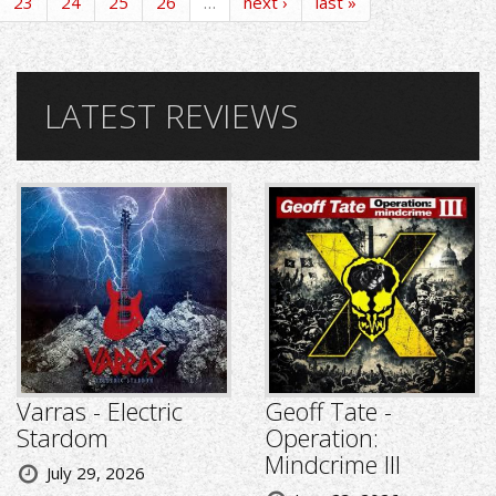
23
24
25
26
…
next ›
last »
LATEST REVIEWS
Varras - Electric
Geoff Tate -
Stardom
Operation:
Mindcrime III
July 29, 2026