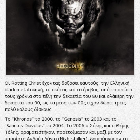
Οι Rotting Christ έχοντας δοξάσει εαυτούς, την Ελληνική
black metal σκηνή, το σκότος και το έρεβος, από τα πρώτα
τους χρόνια στα τέλη την δεκαετία του 80 και ολάκερη την
δεκαετία του 90, ως τα μέσα των 00ς είχαν δώσει τρεις
πολύ καλούς δίσκους.
Το ‘’Khronos’’ το 2000, το ‘’Genesis’’ το 2003 και το
‘’Sanctus Diavolos’’ το 2004. Το 2006 ο Σάκης και ο Θέμης
Τόλης, οραματιστήκαν, προετοίμασαν και μαζί με τον
μπασίστα Ανδρέα Λάγιο (Nightstalker), δημιούργησαν το