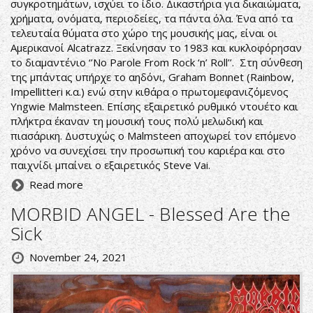
συγκροτημάτων, ισχύει το ίδιο. Δικαστήρια για δικαιώματα,
χρήματα, ονόματα, περιοδείες, τα πάντα όλα. Ένα από τα
τελευταία θύματα στο χώρο της μουσικής μας, είναι οι
Αμερικανοί Alcatrazz. Ξεκίνησαν το 1983 και κυκλοφόρησαν
το διαμαντένιο ‘’No Parole From Rock ‘n’ Roll’’. Στη σύνθεση
της μπάντας υπήρχε το αηδόνι, Graham Bonnet (Rainbow,
Impellitteri κ.α.) ενώ στην κιθάρα ο πρωτομεφανιζόμενος
Yngwie Malmsteen. Επίσης εξαιρετικό ρυθμικό ντουέτο και
πλήκτρα έκαναν τη μουσική τους πολύ μελωδική και
πιασάρικη. Δυστυχώς ο Malmsteen αποχωρεί τον επόμενο
χρόνο να συνεχίσει την προσωπική του καριέρα και στο
παιχνίδι μπαίνει ο εξαιρετικός Steve Vai.
Read more
MORBID ANGEL - Blessed Are the
Sick
November 24, 2021