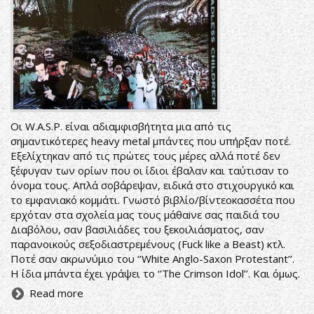
Οι W.A.S.P. είναι αδιαμφισβήτητα μια από τις
σημαντικότερες heavy metal μπάντες που υπήρξαν ποτέ.
Εξελίχτηκαν από τις πρώτες τους μέρες αλλά ποτέ δεν
ξέφυγαν των ορίων που οι ίδιοι έβαλαν και ταύτισαν το
όνομα τους. Απλά σοβάρεψαν, ειδικά στο στιχουργικό και
το εμφανιακό κομμάτι. Γνωστό βιβλίο/βίντεοκασσέτα που
ερχόταν στα σχολεία μας τους μάθαiνε σας παιδιά του
Διαβόλου, σαν βασιλιάδες του ξεκοιλιάσματος, σαν
παρανοικούς σεξοδιαστρεμένους (Fuck like a Beast) κτλ.
Ποτέ σαν ακρωνύμιο του ‘’White Anglo-Saxon Protestant’’.
Η ίδια μπάντα έχει γράψει το ‘’The Crimson Idol’’. Και όμως.
Read more